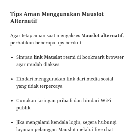
Tips Aman Menggunakan Mauslot
Alternatif
Agar tetap aman saat mengakses
Mauslot alternatif
,
perhatikan beberapa tips berikut:
Simpan
link Mauslot
resmi di bookmark browser
agar mudah diakses.
Hindari menggunakan link dari media sosial
yang tidak terpercaya.
Gunakan jaringan pribadi dan hindari WiFi
publik.
Jika mengalami kendala login, segera hubungi
layanan pelanggan Mauslot melalui live chat