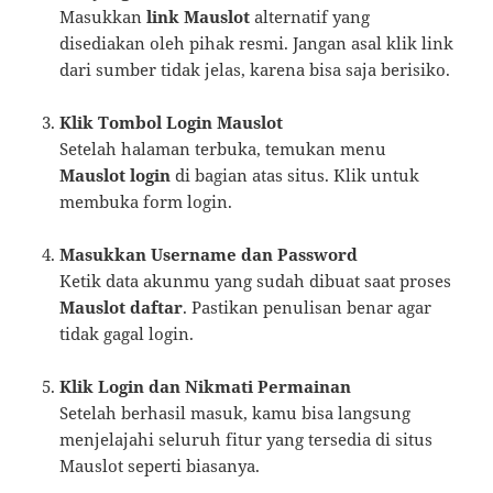
Masukkan
link Mauslot
alternatif yang
disediakan oleh pihak resmi. Jangan asal klik link
dari sumber tidak jelas, karena bisa saja berisiko.
Klik Tombol Login Mauslot
Setelah halaman terbuka, temukan menu
Mauslot login
di bagian atas situs. Klik untuk
membuka form login.
Masukkan Username dan Password
Ketik data akunmu yang sudah dibuat saat proses
Mauslot daftar
. Pastikan penulisan benar agar
tidak gagal login.
Klik Login dan Nikmati Permainan
Setelah berhasil masuk, kamu bisa langsung
menjelajahi seluruh fitur yang tersedia di situs
Mauslot seperti biasanya.