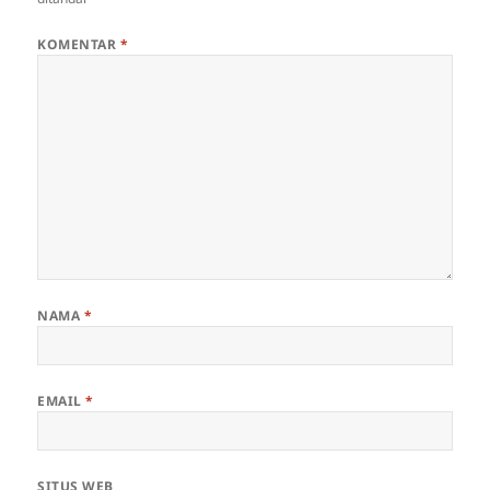
KOMENTAR
*
NAMA
*
EMAIL
*
SITUS WEB