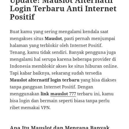
Update! Mauslot Alternatif
Login Terbaru Anti Internet
Positif
Buat kamu yang sering mengalami kendala saat
mengakses situs
Mauslot
, pasti pernah menjumpai
halaman yang terblokir oleh Internet Positif.
Tenang, kamu tidak sendiri. Banyak pengguna juga
mengalami hal serupa karena beberapa provider di
Indonesia memblokir akses ke situs hiburan online.
Tapi kabar baiknya, sekarang sudah tersedia
Mauslot alternatif login terbaru
yang bisa diakses
tanpa gangguan Internet Positif. Dengan
menggunakan
link
mauslot 777
terbaru ini, kamu
bisa login dan bermain seperti biasa tanpa perlu
ribet memakai VPN.
Apa Itu Mauslot dan Mengapa Banyak