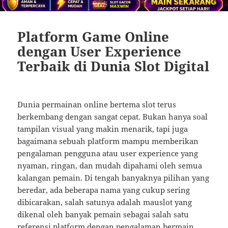
Platform Game Online
dengan User Experience
Terbaik di Dunia Slot Digital
Dunia permainan online bertema slot terus
berkembang dengan sangat cepat. Bukan hanya soal
tampilan visual yang makin menarik, tapi juga
bagaimana sebuah platform mampu memberikan
pengalaman pengguna atau user experience yang
nyaman, ringan, dan mudah dipahami oleh semua
kalangan pemain. Di tengah banyaknya pilihan yang
beredar, ada beberapa nama yang cukup sering
dibicarakan, salah satunya adalah mauslot yang
dikenal oleh banyak pemain sebagai salah satu
referensi platform dengan pengalaman bermain