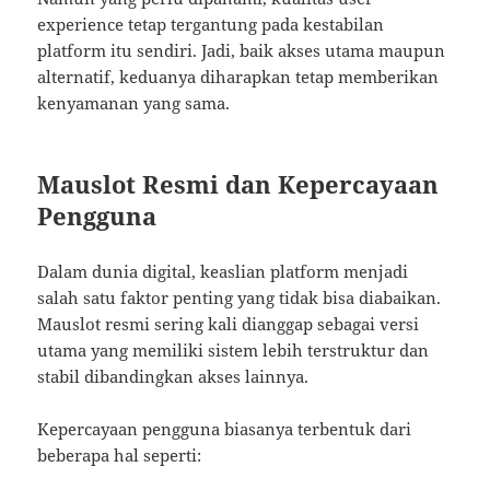
experience tetap tergantung pada kestabilan
platform itu sendiri. Jadi, baik akses utama maupun
alternatif, keduanya diharapkan tetap memberikan
kenyamanan yang sama.
Mauslot Resmi dan Kepercayaan
Pengguna
Dalam dunia digital, keaslian platform menjadi
salah satu faktor penting yang tidak bisa diabaikan.
Mauslot resmi sering kali dianggap sebagai versi
utama yang memiliki sistem lebih terstruktur dan
stabil dibandingkan akses lainnya.
Kepercayaan pengguna biasanya terbentuk dari
beberapa hal seperti: