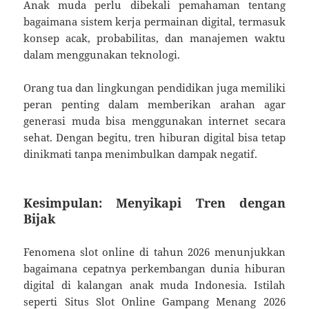
Anak muda perlu dibekali pemahaman tentang
bagaimana sistem kerja permainan digital, termasuk
konsep acak, probabilitas, dan manajemen waktu
dalam menggunakan teknologi.
Orang tua dan lingkungan pendidikan juga memiliki
peran penting dalam memberikan arahan agar
generasi muda bisa menggunakan internet secara
sehat. Dengan begitu, tren hiburan digital bisa tetap
dinikmati tanpa menimbulkan dampak negatif.
Kesimpulan: Menyikapi Tren dengan
Bijak
Fenomena slot online di tahun 2026 menunjukkan
bagaimana cepatnya perkembangan dunia hiburan
digital di kalangan anak muda Indonesia. Istilah
seperti Situs Slot Online Gampang Menang 2026