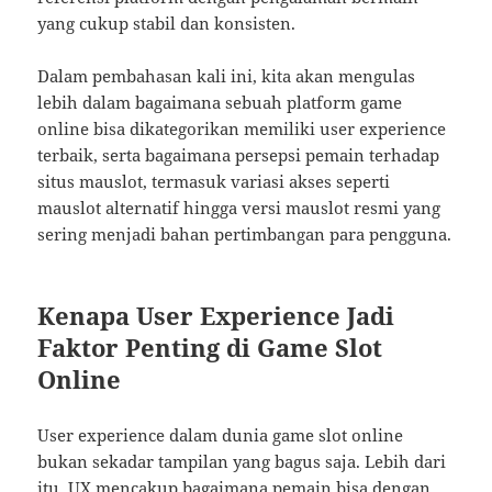
yang cukup stabil dan konsisten.
Dalam pembahasan kali ini, kita akan mengulas
lebih dalam bagaimana sebuah platform game
online bisa dikategorikan memiliki user experience
terbaik, serta bagaimana persepsi pemain terhadap
situs mauslot, termasuk variasi akses seperti
mauslot alternatif hingga versi mauslot resmi yang
sering menjadi bahan pertimbangan para pengguna.
Kenapa User Experience Jadi
Faktor Penting di Game Slot
Online
User experience dalam dunia game slot online
bukan sekadar tampilan yang bagus saja. Lebih dari
itu, UX mencakup bagaimana pemain bisa dengan