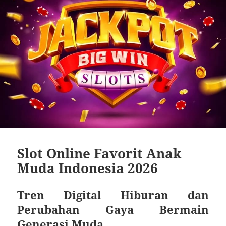
Slot Online Favorit Anak
Muda Indonesia 2026
Tren Digital Hiburan dan
Perubahan Gaya Bermain
Generasi Muda