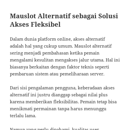
Mauslot Alternatif sebagai Solusi
Akses Fleksibel
Dalam dunia platform online, akses alternatif
adalah hal yang cukup umum. Mauslot alternatif
sering menjadi pembahasan ketika pemain
mengalami kesulitan mengakses jalur utama. Hal ini
biasanya berkaitan dengan faktor teknis seperti
pembaruan sistem atau pemeliharaan server.
Dari sisi pengalaman pengguna, keberadaan akses
alternatif ini justru dianggap sebagai nilai plus
karena memberikan fleksibilitas. Pemain tetap bisa
menikmati permainan tanpa harus menunggu
terlalu lama.
Namun yang perlu dipahami, kualitas user