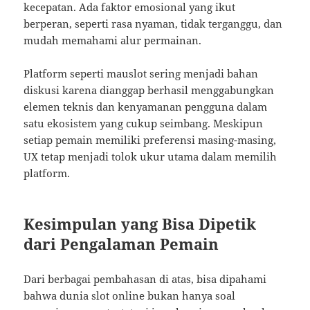
kecepatan. Ada faktor emosional yang ikut
berperan, seperti rasa nyaman, tidak terganggu, dan
mudah memahami alur permainan.
Platform seperti mauslot sering menjadi bahan
diskusi karena dianggap berhasil menggabungkan
elemen teknis dan kenyamanan pengguna dalam
satu ekosistem yang cukup seimbang. Meskipun
setiap pemain memiliki preferensi masing-masing,
UX tetap menjadi tolok ukur utama dalam memilih
platform.
Kesimpulan yang Bisa Dipetik
dari Pengalaman Pemain
Dari berbagai pembahasan di atas, bisa dipahami
bahwa dunia slot online bukan hanya soal