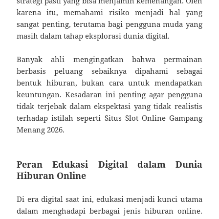
strategi pasti yang bisa menjamin kemenangan. Oleh
karena itu, memahami risiko menjadi hal yang
sangat penting, terutama bagi pengguna muda yang
masih dalam tahap eksplorasi dunia digital.
Banyak ahli mengingatkan bahwa permainan
berbasis peluang sebaiknya dipahami sebagai
bentuk hiburan, bukan cara untuk mendapatkan
keuntungan. Kesadaran ini penting agar pengguna
tidak terjebak dalam ekspektasi yang tidak realistis
terhadap istilah seperti Situs Slot Online Gampang
Menang 2026.
Peran Edukasi Digital dalam Dunia
Hiburan Online
Di era digital saat ini, edukasi menjadi kunci utama
dalam menghadapi berbagai jenis hiburan online.