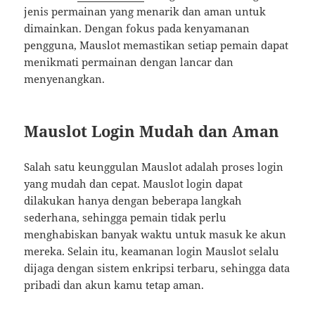
jenis permainan yang menarik dan aman untuk
dimainkan. Dengan fokus pada kenyamanan
pengguna, Mauslot memastikan setiap pemain dapat
menikmati permainan dengan lancar dan
menyenangkan.
Mauslot Login Mudah dan Aman
Salah satu keunggulan Mauslot adalah proses login
yang mudah dan cepat. Mauslot login dapat
dilakukan hanya dengan beberapa langkah
sederhana, sehingga pemain tidak perlu
menghabiskan banyak waktu untuk masuk ke akun
mereka. Selain itu, keamanan login Mauslot selalu
dijaga dengan sistem enkripsi terbaru, sehingga data
pribadi dan akun kamu tetap aman.