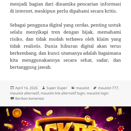
menjadi bagian dari dinamika pencarian informasi
di internet, meskipun perlu dipahami secara kritis.
Sebagai pengguna digital yang cerdas, penting untuk
selalu menyikapi tren dengan bijak, memahami
risiko, dan tidak mudah terbawa oleh klaim yang
tidak realistis. Dunia hiburan digital akan terus
berkembang, dan kunci utamanya adalah bagaimana
kita menggunakannya secara sehat, sadar, dan
bertanggung jawab.
Diposkan
Penulis
Kategori
Tag
April 16, 2026
Super Duper
mauslot
mauslot 777
,
pada
mauslot alternatif
,
mauslot link alternatif login
,
mauslot login
untuk Slot Online Favorit Anak Muda Indonesia 2026
Berikan komentar