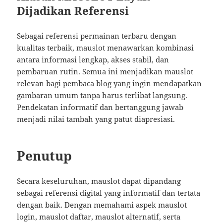
Dijadikan Referensi
Sebagai referensi permainan terbaru dengan
kualitas terbaik, mauslot menawarkan kombinasi
antara informasi lengkap, akses stabil, dan
pembaruan rutin. Semua ini menjadikan mauslot
relevan bagi pembaca blog yang ingin mendapatkan
gambaran umum tanpa harus terlibat langsung.
Pendekatan informatif dan bertanggung jawab
menjadi nilai tambah yang patut diapresiasi.
Penutup
Secara keseluruhan, mauslot dapat dipandang
sebagai referensi digital yang informatif dan tertata
dengan baik. Dengan memahami aspek mauslot
login, mauslot daftar, mauslot alternatif, serta