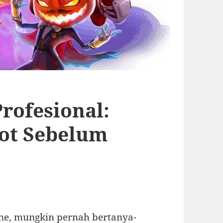
rofesional:
lot Sebelum
ine, mungkin pernah bertanya-