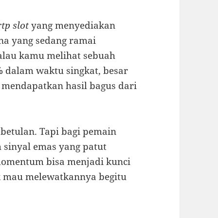
rtp slot
yang menyediakan
ana yang sedang ramai
kalau kamu melihat sebuah
% dalam waktu singkat, besar
mendapatkan hasil bagus dari
kebetulan. Tapi bagi pemain
ah sinyal emas yang patut
omentum bisa menjadi kunci
k mau melewatkannya begitu