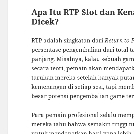
Apa Itu RTP Slot dan Ke
Dicek?
RTP adalah singkatan dari
Return to 
persentase pengembalian dari total 
panjang. Misalnya, kalau sebuah gam
secara teori, pemain akan mendapatk
taruhan mereka setelah banyak putar
kemenangan di setiap sesi, tapi me
besar potensi pengembalian game ter
Para pemain profesional selalu memp
mereka tahu bahwa semakin tinggi ni
untuk mendapatkan hasil yang lebih 