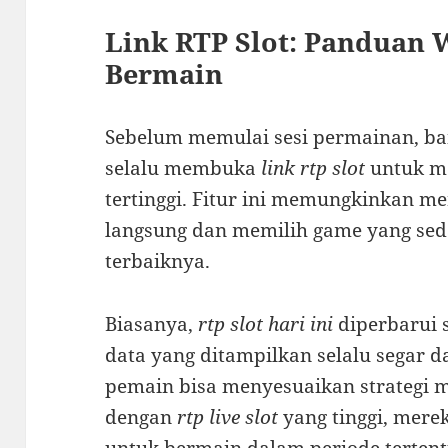
Link RTP Slot: Panduan 
Bermain
Sebelum memulai sesi permainan, b
selalu membuka
link rtp slot
untuk me
tertinggi. Fitur ini memungkinkan m
langsung dan memilih game yang sed
terbaiknya.
Biasanya,
rtp slot hari ini
diperbarui 
data yang ditampilkan selalu segar d
pemain bisa menyesuaikan strategi 
dengan
rtp live slot
yang tinggi, mer
untuk bermain dalam periode tertent