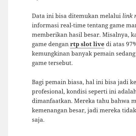
Data ini bisa ditemukan melalui
link 
informasi real-time tentang game m
memberikan hasil besar. Misalnya, 
game dengan
rtp slot live
di atas 97
kemungkinan banyak pemain sedang 
game tersebut.
Bagi pemain biasa, hal ini bisa jadi 
profesional, kondisi seperti ini adal
dimanfaatkan. Mereka tahu bahwa m
kemenangan besar, jadi mereka tida
saja.