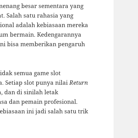
menang besar sementara yang
at. Salah satu rahasia yang
sional adalah kebiasaan mereka
um bermain. Kedengarannya
 ini bisa memberikan pengaruh
idak semua game slot
 Setiap slot punya nilai
Return
 dan di sinilah letak
asa dan pemain profesional.
biasaan ini jadi salah satu trik