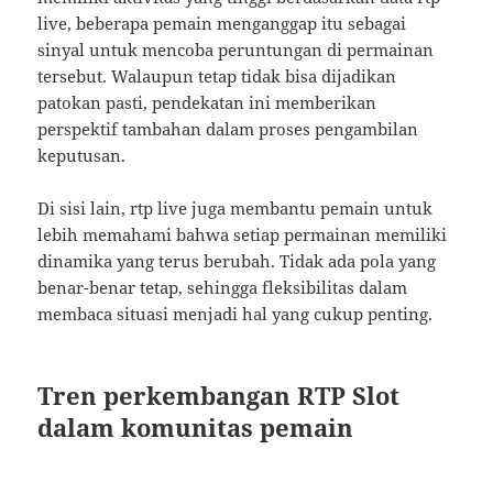
live, beberapa pemain menganggap itu sebagai
sinyal untuk mencoba peruntungan di permainan
tersebut. Walaupun tetap tidak bisa dijadikan
patokan pasti, pendekatan ini memberikan
perspektif tambahan dalam proses pengambilan
keputusan.
Di sisi lain, rtp live juga membantu pemain untuk
lebih memahami bahwa setiap permainan memiliki
dinamika yang terus berubah. Tidak ada pola yang
benar-benar tetap, sehingga fleksibilitas dalam
membaca situasi menjadi hal yang cukup penting.
Tren perkembangan RTP Slot
dalam komunitas pemain