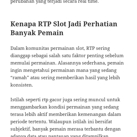
perubahan yang terjadi secara real time.
Kenapa RTP Slot Jadi Perhatian
Banyak Pemain
Dalam komunitas permainan slot, RTP sering
dianggap sebagai salah satu faktor penting sebelum
memulai permainan. Alasannya sederhana, pemain
ingin mengetahui permainan mana yang sedang
“ramah” atau sering memberikan hasil yang lebih
konsisten.
Istilah seperti rtp gacor juga sering muncul untuk
menggambarkan kondisi permainan yang sedang
terasa lebih aktif memberikan kemenangan dalam
periode tertentu. Walaupun istilah ini bersifat
subjektif, banyak pemain merasa terbantu dengan
adanya data atau pantauan yang ditampilkan