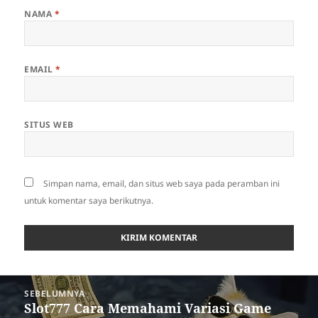
NAMA
*
EMAIL
*
SITUS WEB
Simpan nama, email, dan situs web saya pada peramban ini
untuk komentar saya berikutnya.
Navigasi
SEBELUMNYA
pos
Slot777 Cara Memahami Variasi Game
Pos