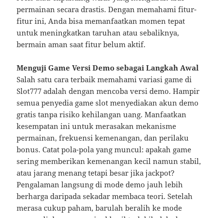
permainan secara drastis. Dengan memahami fitur-
fitur ini, Anda bisa memanfaatkan momen tepat
untuk meningkatkan taruhan atau sebaliknya,
bermain aman saat fitur belum aktif.
Menguji Game Versi Demo sebagai Langkah Awal
Salah satu cara terbaik memahami variasi game di
Slot777 adalah dengan mencoba versi demo. Hampir
semua penyedia game slot menyediakan akun demo
gratis tanpa risiko kehilangan uang. Manfaatkan
kesempatan ini untuk merasakan mekanisme
permainan, frekuensi kemenangan, dan perilaku
bonus. Catat pola-pola yang muncul: apakah game
sering memberikan kemenangan kecil namun stabil,
atau jarang menang tetapi besar jika jackpot?
Pengalaman langsung di mode demo jauh lebih
berharga daripada sekadar membaca teori. Setelah
merasa cukup paham, barulah beralih ke mode