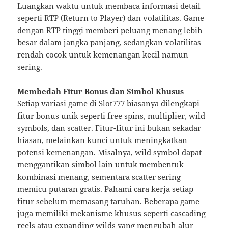
Luangkan waktu untuk membaca informasi detail
seperti RTP (Return to Player) dan volatilitas. Game
dengan RTP tinggi memberi peluang menang lebih
besar dalam jangka panjang, sedangkan volatilitas
rendah cocok untuk kemenangan kecil namun
sering.
Membedah Fitur Bonus dan Simbol Khusus
Setiap variasi game di Slot777 biasanya dilengkapi
fitur bonus unik seperti free spins, multiplier, wild
symbols, dan scatter. Fitur-fitur ini bukan sekadar
hiasan, melainkan kunci untuk meningkatkan
potensi kemenangan. Misalnya, wild symbol dapat
menggantikan simbol lain untuk membentuk
kombinasi menang, sementara scatter sering
memicu putaran gratis. Pahami cara kerja setiap
fitur sebelum memasang taruhan. Beberapa game
juga memiliki mekanisme khusus seperti cascading
reels atau expanding wilds yang mengubah alur