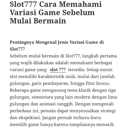
Slot777 Cara Memahami
Variasi Game Sebelum
Mulai Bermain
Pentingnya Mengenal Jenis Variasi Game di
Slot777
Sebelum mulai bermain di Slot777, langkah pertama
yang wajib dilakukan adalah memahami berbagai
variasi game yang
slot 777
tersedia. Setiap mesin
slot memiliki karakteristik unik, mulai dari jumlah
gulungan, garis pembayaran, hingga fitur bonus.
Beberapa game mengusung tema klasik dengan tiga
gulungan, sementara yang lain modern dengan lima
gulungan dan animasi canggih. Dengan mengenali
perbedaan ini, pemain dapat menyesuaikan strategi
dan ekspektasi. Jangan pernah terburu-buru
memilih game hanya karena tampilannya menarik.