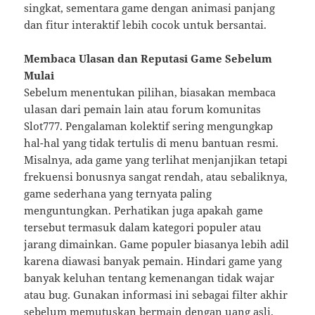
singkat, sementara game dengan animasi panjang
dan fitur interaktif lebih cocok untuk bersantai.
Membaca Ulasan dan Reputasi Game Sebelum
Mulai
Sebelum menentukan pilihan, biasakan membaca
ulasan dari pemain lain atau forum komunitas
Slot777. Pengalaman kolektif sering mengungkap
hal-hal yang tidak tertulis di menu bantuan resmi.
Misalnya, ada game yang terlihat menjanjikan tetapi
frekuensi bonusnya sangat rendah, atau sebaliknya,
game sederhana yang ternyata paling
menguntungkan. Perhatikan juga apakah game
tersebut termasuk dalam kategori populer atau
jarang dimainkan. Game populer biasanya lebih adil
karena diawasi banyak pemain. Hindari game yang
banyak keluhan tentang kemenangan tidak wajar
atau bug. Gunakan informasi ini sebagai filter akhir
sebelum memutuskan bermain dengan uang asli.