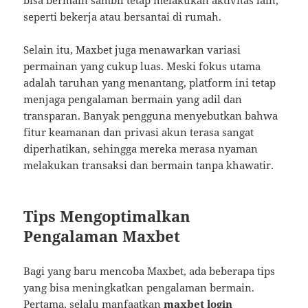
seperti bekerja atau bersantai di rumah.
Selain itu, Maxbet juga menawarkan variasi
permainan yang cukup luas. Meski fokus utama
adalah taruhan yang menantang, platform ini tetap
menjaga pengalaman bermain yang adil dan
transparan. Banyak pengguna menyebutkan bahwa
fitur keamanan dan privasi akun terasa sangat
diperhatikan, sehingga mereka merasa nyaman
melakukan transaksi dan bermain tanpa khawatir.
Tips Mengoptimalkan
Pengalaman Maxbet
Bagi yang baru mencoba Maxbet, ada beberapa tips
yang bisa meningkatkan pengalaman bermain.
Pertama, selalu manfaatkan
maxbet login