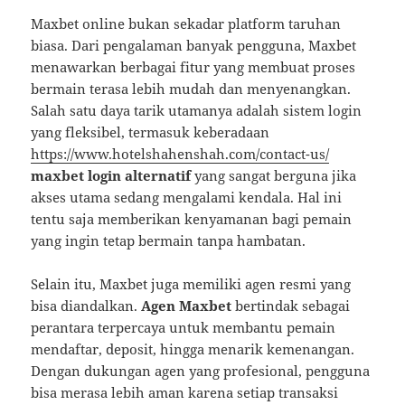
Maxbet online bukan sekadar platform taruhan
biasa. Dari pengalaman banyak pengguna, Maxbet
menawarkan berbagai fitur yang membuat proses
bermain terasa lebih mudah dan menyenangkan.
Salah satu daya tarik utamanya adalah sistem login
yang fleksibel, termasuk keberadaan
https://www.hotelshahenshah.com/contact-us/
maxbet login alternatif
yang sangat berguna jika
akses utama sedang mengalami kendala. Hal ini
tentu saja memberikan kenyamanan bagi pemain
yang ingin tetap bermain tanpa hambatan.
Selain itu, Maxbet juga memiliki agen resmi yang
bisa diandalkan.
Agen Maxbet
bertindak sebagai
perantara terpercaya untuk membantu pemain
mendaftar, deposit, hingga menarik kemenangan.
Dengan dukungan agen yang profesional, pengguna
bisa merasa lebih aman karena setiap transaksi