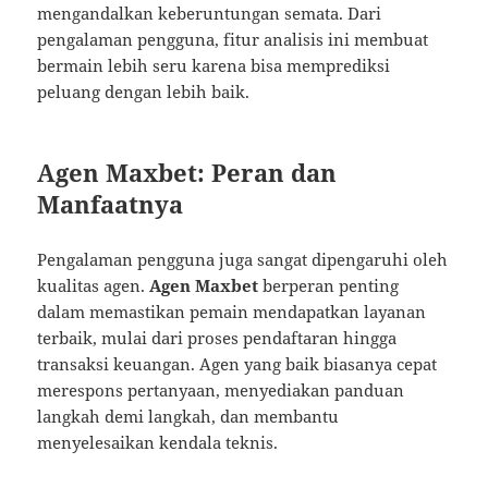
mengandalkan keberuntungan semata. Dari
pengalaman pengguna, fitur analisis ini membuat
bermain lebih seru karena bisa memprediksi
peluang dengan lebih baik.
Agen Maxbet: Peran dan
Manfaatnya
Pengalaman pengguna juga sangat dipengaruhi oleh
kualitas agen.
Agen Maxbet
berperan penting
dalam memastikan pemain mendapatkan layanan
terbaik, mulai dari proses pendaftaran hingga
transaksi keuangan. Agen yang baik biasanya cepat
merespons pertanyaan, menyediakan panduan
langkah demi langkah, dan membantu
menyelesaikan kendala teknis.