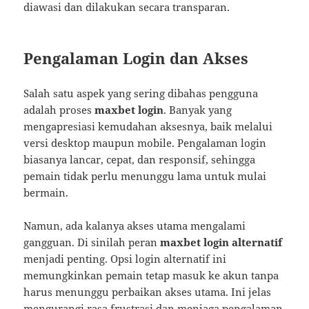
diawasi dan dilakukan secara transparan.
Pengalaman Login dan Akses
Salah satu aspek yang sering dibahas pengguna
adalah proses
maxbet login
. Banyak yang
mengapresiasi kemudahan aksesnya, baik melalui
versi desktop maupun mobile. Pengalaman login
biasanya lancar, cepat, dan responsif, sehingga
pemain tidak perlu menunggu lama untuk mulai
bermain.
Namun, ada kalanya akses utama mengalami
gangguan. Di sinilah peran
maxbet login alternatif
menjadi penting. Opsi login alternatif ini
memungkinkan pemain tetap masuk ke akun tanpa
harus menunggu perbaikan akses utama. Ini jelas
mengurangi rasa frustrasi dan menjaga pengalaman