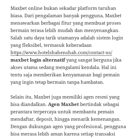
Maxbet online bukan sekadar platform taruhan
biasa. Dari pengalaman banyak pengguna, Maxbet
menawarkan berbagai fitur yang membuat proses
bermain terasa lebih mudah dan menyenangkan.
Salah satu daya tarik utamanya adalah sistem login
yang fleksibel, termasuk keberadaan
https://www.hotelshahenshah.com/contact-us/
maxbet login alternatif
yang sangat berguna jika
akses utama sedang mengalami kendala. Hal ini
tentu saja memberikan kenyamanan bagi pemain
yang ingin tetap bermain tanpa hambatan.
Selain itu, Maxbet juga memiliki agen resmi yang
bisa diandalkan.
Agen Maxbet
bertindak sebagai
perantara terpercaya untuk membantu pemain
mendaftar, deposit, hingga menarik kemenangan.
Dengan dukungan agen yang profesional, pengguna
bisa merasa lebih aman karena setiap transaksi