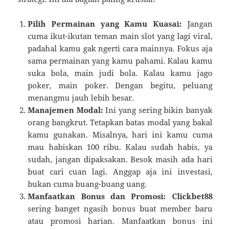
Pilih Permainan yang Kamu Kuasai:
Jangan
cuma ikut-ikutan teman main slot yang lagi viral,
padahal kamu gak ngerti cara mainnya. Fokus aja
sama permainan yang kamu pahami. Kalau kamu
suka bola, main judi bola. Kalau kamu jago
poker, main poker. Dengan begitu, peluang
menangmu jauh lebih besar.
Manajemen Modal:
Ini yang sering bikin banyak
orang bangkrut. Tetapkan batas modal yang bakal
kamu gunakan. Misalnya, hari ini kamu cuma
mau habiskan 100 ribu. Kalau sudah habis, ya
sudah, jangan dipaksakan. Besok masih ada hari
buat cari cuan lagi. Anggap aja ini investasi,
bukan cuma buang-buang uang.
Manfaatkan Bonus dan Promosi:
Clickbet88
sering banget ngasih bonus buat member baru
atau promosi harian. Manfaatkan bonus ini