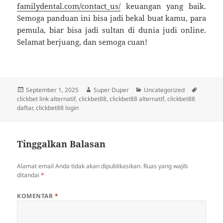
familydental.com/contact_us/
keuangan yang baik.
Semoga panduan ini bisa jadi bekal buat kamu, para
pemula, biar bisa jadi sultan di dunia judi online.
Selamat berjuang, dan semoga cuan!
Diposkan
Penulis
Kategori
Tag
September 1, 2025
Super Duper
Uncategorized
pada
clickbet link alternatif
,
clickbet88
,
clickbet88 alternatif
,
clickbet88
daftar
,
clickbet88 login
Tinggalkan Balasan
Alamat email Anda tidak akan dipublikasikan.
Ruas yang wajib
ditandai
*
KOMENTAR
*