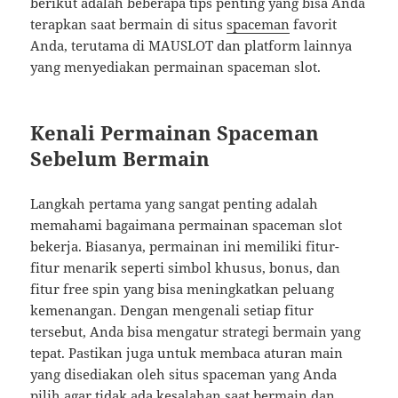
berikut adalah beberapa tips penting yang bisa Anda
terapkan saat bermain di situs
spaceman
favorit
Anda, terutama di MAUSLOT dan platform lainnya
yang menyediakan permainan spaceman slot.
Kenali Permainan Spaceman
Sebelum Bermain
Langkah pertama yang sangat penting adalah
memahami bagaimana permainan spaceman slot
bekerja. Biasanya, permainan ini memiliki fitur-
fitur menarik seperti simbol khusus, bonus, dan
fitur free spin yang bisa meningkatkan peluang
kemenangan. Dengan mengenali setiap fitur
tersebut, Anda bisa mengatur strategi bermain yang
tepat. Pastikan juga untuk membaca aturan main
yang disediakan oleh situs spaceman yang Anda
pilih agar tidak ada kesalahan saat bermain dan