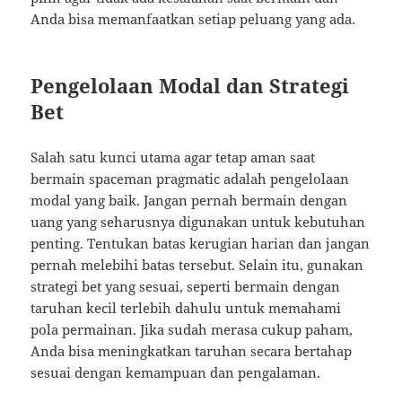
Anda bisa memanfaatkan setiap peluang yang ada.
Pengelolaan Modal dan Strategi
Bet
Salah satu kunci utama agar tetap aman saat
bermain spaceman pragmatic adalah pengelolaan
modal yang baik. Jangan pernah bermain dengan
uang yang seharusnya digunakan untuk kebutuhan
penting. Tentukan batas kerugian harian dan jangan
pernah melebihi batas tersebut. Selain itu, gunakan
strategi bet yang sesuai, seperti bermain dengan
taruhan kecil terlebih dahulu untuk memahami
pola permainan. Jika sudah merasa cukup paham,
Anda bisa meningkatkan taruhan secara bertahap
sesuai dengan kemampuan dan pengalaman.