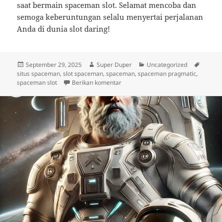
saat bermain spaceman slot. Selamat mencoba dan
semoga keberuntungan selalu menyertai perjalanan
Anda di dunia slot daring!
Diposkan
Penulis
Kategori
Tag
September 29, 2025
Super Duper
Uncategorized
pada
situs spaceman
,
slot spaceman
,
spaceman
,
spaceman pragmatic
,
untuk Spaceman Slot: Tips Main A
spaceman slot
Berikan komentar