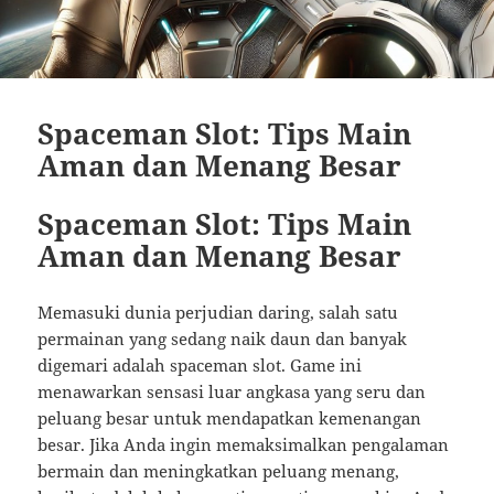
Spaceman Slot: Tips Main
Aman dan Menang Besar
Spaceman Slot: Tips Main
Aman dan Menang Besar
Memasuki dunia perjudian daring, salah satu
permainan yang sedang naik daun dan banyak
digemari adalah spaceman slot. Game ini
menawarkan sensasi luar angkasa yang seru dan
peluang besar untuk mendapatkan kemenangan
besar. Jika Anda ingin memaksimalkan pengalaman
bermain dan meningkatkan peluang menang,