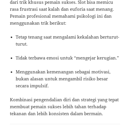
dari trik khusus pemain sukses. Slot bisa memicu
rasa frustrasi saat kalah dan euforia saat menang.
Pemain profesional memahami psikologi ini dan
menggunakan trik berikut:
Tetap tenang saat mengalami kekalahan berturut-
turut.
Tidak terbawa emosi untuk “mengejar kerugian.”
Menggunakan kemenangan sebagai motivasi,
bukan alasan untuk mengambil risiko besar
secara impulsif.
Kombinasi pengendalian diri dan strategi yang tepat
membuat pemain sukses lebih tahan terhadap
tekanan dan lebih konsisten dalam bermain.