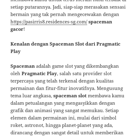
setiap putarannya. Jadi, siap-siap merasakan sensasi
bermain yang tak pernah mengecewakan dengan
https://pasirris8.residences-sg.com/
spaceman
gacor
!
Kenalan dengan Spaceman Slot dari Pragmatic
Play
Spaceman
adalah game slot yang dikembangkan
oleh
Pragmatic Play
, salah satu provider slot
terpercaya yang telah terkenal dengan kualitas
permainan dan fitur-fitur inovatifnya. Mengusung
tema luar angkasa,
spaceman slot
membawa kamu
dalam petualangan yang mengasyikkan dengan
grafik dan animasi yang sangat memukau. Setiap
elemen dalam permainan ini, mulai dari simbol
roket, astronot, hingga planet-planet yang ada,
dirancang dengan sangat detail untuk memberikan