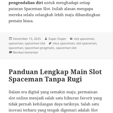
pengendalian diri
untuk menghadapi setiap
putaran Spaceman Slot. Inilah alasan mengapa
mereka selalu selangkah lebih maju dibandingkan
pemain biasa.
Diposkan
Penulis
Kategori
Desember 13, 2025
Super Duper
slot spaceman
,
pada
Tag
spaceman
,
spaceman slot
situs spaceman
,
slot spaceman
,
spaceman
,
spaceman pragmatic
,
spaceman slot
untuk Mengapa Pemain Sukses Menggunakan Tips dan
Berikan komentar
Panduan Lengkap Main Slot
Spaceman Tanpa Rugi
Dalam era digital yang semakin maju, permainan
slot online menjadi salah satu hiburan favorit yang
tidak pernah kehilangan daya tariknya. Salah satu
inovasi terbaru yang tengah digemari adalah Slot