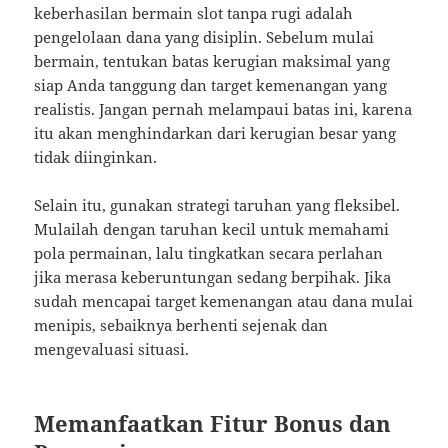
keberhasilan bermain slot tanpa rugi adalah
pengelolaan dana yang disiplin. Sebelum mulai
bermain, tentukan batas kerugian maksimal yang
siap Anda tanggung dan target kemenangan yang
realistis. Jangan pernah melampaui batas ini, karena
itu akan menghindarkan dari kerugian besar yang
tidak diinginkan.
Selain itu, gunakan strategi taruhan yang fleksibel.
Mulailah dengan taruhan kecil untuk memahami
pola permainan, lalu tingkatkan secara perlahan
jika merasa keberuntungan sedang berpihak. Jika
sudah mencapai target kemenangan atau dana mulai
menipis, sebaiknya berhenti sejenak dan
mengevaluasi situasi.
Memanfaatkan Fitur Bonus dan