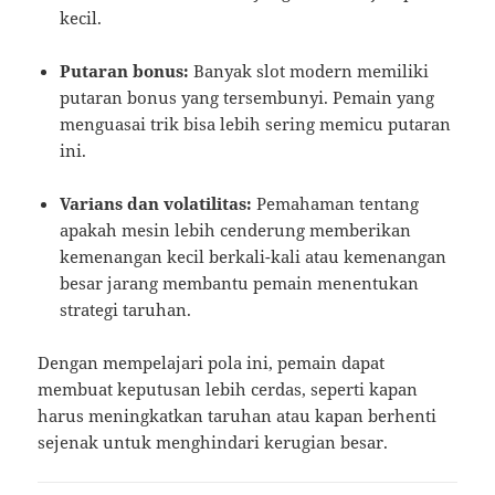
kecil.
Putaran bonus:
Banyak slot modern memiliki
putaran bonus yang tersembunyi. Pemain yang
menguasai trik bisa lebih sering memicu putaran
ini.
Varians dan volatilitas:
Pemahaman tentang
apakah mesin lebih cenderung memberikan
kemenangan kecil berkali-kali atau kemenangan
besar jarang membantu pemain menentukan
strategi taruhan.
Dengan mempelajari pola ini, pemain dapat
membuat keputusan lebih cerdas, seperti kapan
harus meningkatkan taruhan atau kapan berhenti
sejenak untuk menghindari kerugian besar.