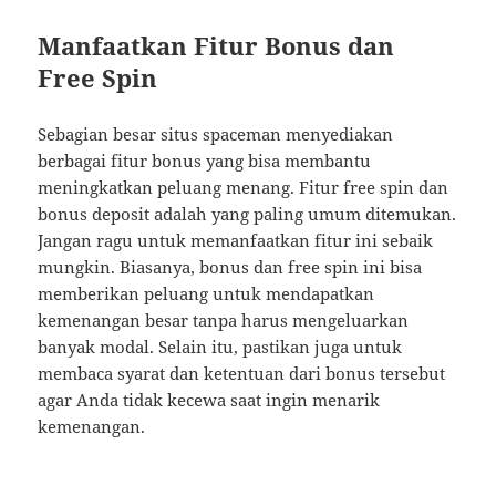
Manfaatkan Fitur Bonus dan
Free Spin
Sebagian besar situs spaceman menyediakan
berbagai fitur bonus yang bisa membantu
meningkatkan peluang menang. Fitur free spin dan
bonus deposit adalah yang paling umum ditemukan.
Jangan ragu untuk memanfaatkan fitur ini sebaik
mungkin. Biasanya, bonus dan free spin ini bisa
memberikan peluang untuk mendapatkan
kemenangan besar tanpa harus mengeluarkan
banyak modal. Selain itu, pastikan juga untuk
membaca syarat dan ketentuan dari bonus tersebut
agar Anda tidak kecewa saat ingin menarik
kemenangan.