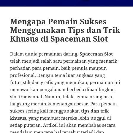
Mengapa Pemain Sukses
Menggunakan Tips dan Trik
Khusus di Spaceman Slot
Dalam dunia permainan daring,
Spaceman Slot
telah menjadi salah satu permainan yang menarik
perhatian para pemain, baik pemula maupun
profesional. Dengan tema luar angkasa yang
futuristik dan grafis yang memukau, permainan ini
menawarkan pengalaman berbeda dibandingkan
slot tradisional. Namun, tidak semua orang bisa
langsung meraih kemenangan besar. Para pemain
sukses sering kali menggunakan
tips dan trik
khusus
, yang membuat mereka lebih unggul di
setiap putaran. Artikel ini akan membahas secara
mendalam mengapa hal tersebut terjadi dan