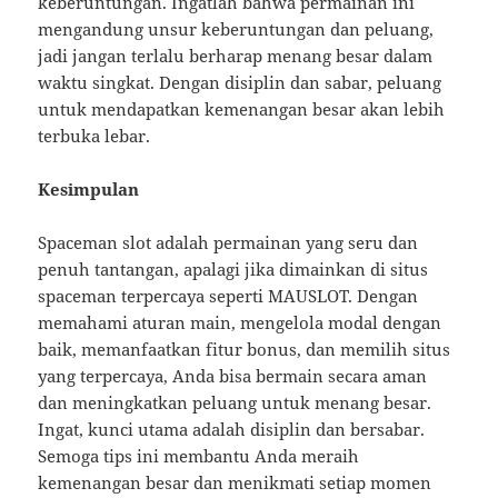
keberuntungan. Ingatlah bahwa permainan ini
mengandung unsur keberuntungan dan peluang,
jadi jangan terlalu berharap menang besar dalam
waktu singkat. Dengan disiplin dan sabar, peluang
untuk mendapatkan kemenangan besar akan lebih
terbuka lebar.
Kesimpulan
Spaceman slot adalah permainan yang seru dan
penuh tantangan, apalagi jika dimainkan di situs
spaceman terpercaya seperti MAUSLOT. Dengan
memahami aturan main, mengelola modal dengan
baik, memanfaatkan fitur bonus, dan memilih situs
yang terpercaya, Anda bisa bermain secara aman
dan meningkatkan peluang untuk menang besar.
Ingat, kunci utama adalah disiplin dan bersabar.
Semoga tips ini membantu Anda meraih
kemenangan besar dan menikmati setiap momen