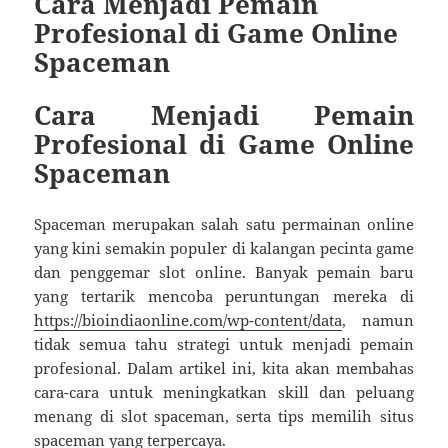
Cara Menjadi Pemain
Profesional di Game Online
Spaceman
Cara Menjadi Pemain
Profesional di Game Online
Spaceman
Spaceman merupakan salah satu permainan online
yang kini semakin populer di kalangan pecinta game
dan penggemar slot online. Banyak pemain baru
yang tertarik mencoba peruntungan mereka di
https://bioindiaonline.com/wp-content/data
, namun
tidak semua tahu strategi untuk menjadi pemain
profesional. Dalam artikel ini, kita akan membahas
cara-cara untuk meningkatkan skill dan peluang
menang di slot spaceman, serta tips memilih situs
spaceman yang terpercaya.