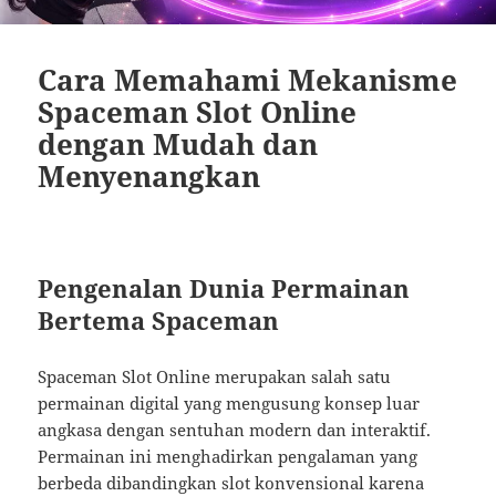
Cara Memahami Mekanisme
Spaceman Slot Online
dengan Mudah dan
Menyenangkan
Pengenalan Dunia Permainan
Bertema Spaceman
Spaceman Slot Online merupakan salah satu
permainan digital yang mengusung konsep luar
angkasa dengan sentuhan modern dan interaktif.
Permainan ini menghadirkan pengalaman yang
berbeda dibandingkan slot konvensional karena