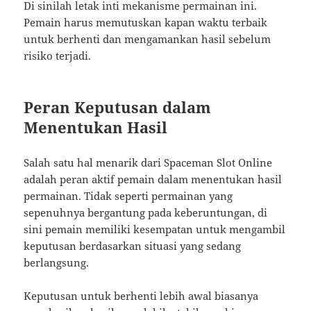
Di sinilah letak inti mekanisme permainan ini.
Pemain harus memutuskan kapan waktu terbaik
untuk berhenti dan mengamankan hasil sebelum
risiko terjadi.
Peran Keputusan dalam
Menentukan Hasil
Salah satu hal menarik dari Spaceman Slot Online
adalah peran aktif pemain dalam menentukan hasil
permainan. Tidak seperti permainan yang
sepenuhnya bergantung pada keberuntungan, di
sini pemain memiliki kesempatan untuk mengambil
keputusan berdasarkan situasi yang sedang
berlangsung.
Keputusan untuk berhenti lebih awal biasanya