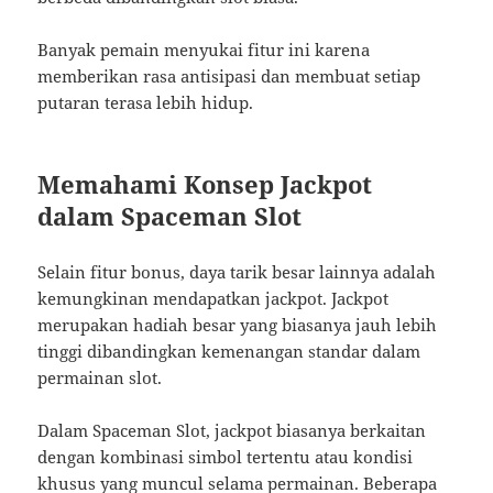
Banyak pemain menyukai fitur ini karena
memberikan rasa antisipasi dan membuat setiap
putaran terasa lebih hidup.
Memahami Konsep Jackpot
dalam Spaceman Slot
Selain fitur bonus, daya tarik besar lainnya adalah
kemungkinan mendapatkan jackpot. Jackpot
merupakan hadiah besar yang biasanya jauh lebih
tinggi dibandingkan kemenangan standar dalam
permainan slot.
Dalam Spaceman Slot, jackpot biasanya berkaitan
dengan kombinasi simbol tertentu atau kondisi
khusus yang muncul selama permainan. Beberapa