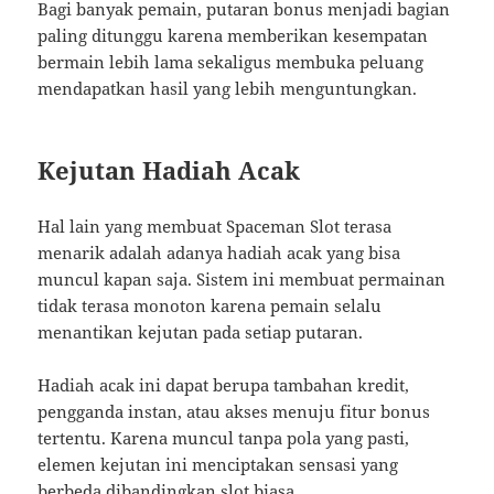
Bagi banyak pemain, putaran bonus menjadi bagian
paling ditunggu karena memberikan kesempatan
bermain lebih lama sekaligus membuka peluang
mendapatkan hasil yang lebih menguntungkan.
Kejutan Hadiah Acak
Hal lain yang membuat Spaceman Slot terasa
menarik adalah adanya hadiah acak yang bisa
muncul kapan saja. Sistem ini membuat permainan
tidak terasa monoton karena pemain selalu
menantikan kejutan pada setiap putaran.
Hadiah acak ini dapat berupa tambahan kredit,
pengganda instan, atau akses menuju fitur bonus
tertentu. Karena muncul tanpa pola yang pasti,
elemen kejutan ini menciptakan sensasi yang
berbeda dibandingkan slot biasa.