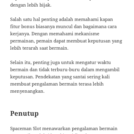
dengan lebih bijak.
Salah satu hal penting adalah memahami kapan
fitur bonus biasanya muncul dan bagaimana cara
kerjanya. Dengan memahami mekanisme
permainan, pemain dapat membuat keputusan yang
lebih terarah saat bermain.
Selain itu, penting juga untuk mengatur waktu
bermain dan tidak terburu-buru dalam mengambil
keputusan. Pendekatan yang santai sering kali
membuat pengalaman bermain terasa lebih
menyenangkan.
Penutup
Spaceman Slot menawarkan pengalaman bermain