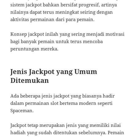
sistem jackpot bahkan bersifat progresif, artinya
nilainya dapat terus meningkat seiring dengan
aktivitas permainan dari para pemain.
Konsep jackpot inilah yang sering menjadi motivasi
bagi banyak pemain untuk terus mencoba
peruntungan mereka.
Jenis Jackpot yang Umum
Ditemukan
Ada beberapa jenis jackpot yang biasanya hadir
dalam permainan slot bertema modern seperti
Spaceman.
Jackpot tetap merupakan jenis yang memiliki nilai
hadiah yang sudah ditentukan sebelumnya. Pemain