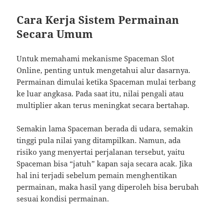
Cara Kerja Sistem Permainan
Secara Umum
Untuk memahami mekanisme Spaceman Slot
Online, penting untuk mengetahui alur dasarnya.
Permainan dimulai ketika Spaceman mulai terbang
ke luar angkasa. Pada saat itu, nilai pengali atau
multiplier akan terus meningkat secara bertahap.
Semakin lama Spaceman berada di udara, semakin
tinggi pula nilai yang ditampilkan. Namun, ada
risiko yang menyertai perjalanan tersebut, yaitu
Spaceman bisa “jatuh” kapan saja secara acak. Jika
hal ini terjadi sebelum pemain menghentikan
permainan, maka hasil yang diperoleh bisa berubah
sesuai kondisi permainan.