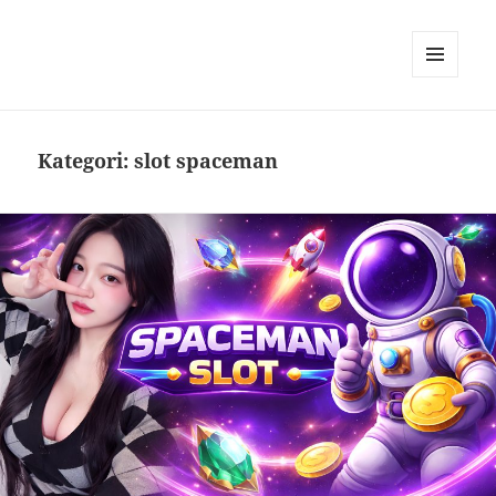
MENU
DAN
WIDGET
Kategori:
slot spaceman