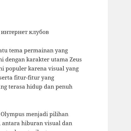
satu tema permainan yang
i dengan karakter utama Zeus
ni populer karena visual yang
erta fitur-fitur yang
g terasa hidup dan penuh
t Olympus menjadi pilihan
antara hiburan visual dan