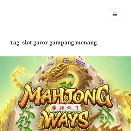
MENU
DAN
WIDGET
Tag:
slot gacor gampang menang