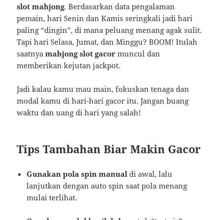
slot mahjong
. Berdasarkan data pengalaman
pemain, hari Senin dan Kamis seringkali jadi hari
paling “dingin”, di mana peluang menang agak sulit.
Tapi hari Selasa, Jumat, dan Minggu? BOOM! Itulah
saatnya
mahjong slot gacor
muncul dan
memberikan kejutan jackpot.
Jadi kalau kamu mau main, fokuskan tenaga dan
modal kamu di hari-hari gacor itu. Jangan buang
waktu dan uang di hari yang salah!
Tips Tambahan Biar Makin Gacor
Gunakan pola spin manual
di awal, lalu
lanjutkan dengan auto spin saat pola menang
mulai terlihat.