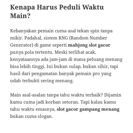
Kenapa Harus Peduli Waktu
Main?
Kebanyakan pemain cuma asal tekan spin tanpa
mikir. Padahal, sistem RNG (Random Number
Generator) di game seperti
mahjong slot gacor
punya pola tertentu. Meski terlihat acak,
kenyataannya ada jam-jam di mana peluang menang
bisa lebih tinggi. Ini bukan sulap, bukan sihir, tapi
hasil dari pengamatan banyak pemain pro yang
udah terbukti sering menang.
Main asal-asalan tanpa tahu waktu terbaik? Dijamin
kamu cuma jadi korban setoran. Tapi kalau kamu
tahu waktu emasnya,
slot gacor gampang menang
bukan cuma slogan.