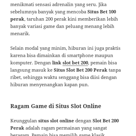
menikmati sensasi adrenalin yang seru. Jika
sebelumnya banyak yang mencoba
Situs Bet 100
perak
, taruhan 200 perak kini memberikan lebih
banyak variasi game dan peluang menang lebih
menarik.
Selain modal yang minim, hiburan ini juga praktis
karena bisa dimainkan di smartphone maupun
komputer. Dengan
link
slot bet 200
, pemain bisa
langsung masuk ke
Situs Slot Bet 200 Perak
tanpa
ribet, sehingga waktu senggang bisa diisi dengan
hiburan menyenangkan kapan pun.
Ragam Game di Situs Slot Online
Keunggulan
situs slot online
dengan
Slot Bet 200
Perak
adalah ragam permainan yang sangat
beragam. Pemain bisa memilih game klasik,