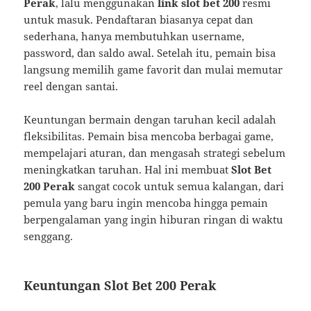
Perak
, lalu menggunakan
link slot bet 200
resmi
untuk masuk. Pendaftaran biasanya cepat dan
sederhana, hanya membutuhkan username,
password, dan saldo awal. Setelah itu, pemain bisa
langsung memilih game favorit dan mulai memutar
reel dengan santai.
Keuntungan bermain dengan taruhan kecil adalah
fleksibilitas. Pemain bisa mencoba berbagai game,
mempelajari aturan, dan mengasah strategi sebelum
meningkatkan taruhan. Hal ini membuat
Slot Bet
200 Perak
sangat cocok untuk semua kalangan, dari
pemula yang baru ingin mencoba hingga pemain
berpengalaman yang ingin hiburan ringan di waktu
senggang.
Keuntungan Slot Bet 200 Perak