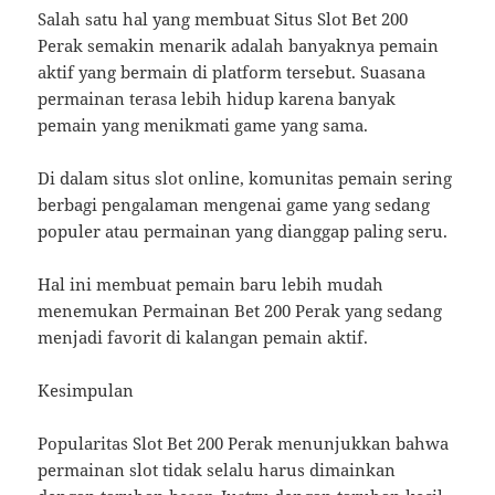
Salah satu hal yang membuat Situs Slot Bet 200
Perak semakin menarik adalah banyaknya pemain
aktif yang bermain di platform tersebut. Suasana
permainan terasa lebih hidup karena banyak
pemain yang menikmati game yang sama.
Di dalam situs slot online, komunitas pemain sering
berbagi pengalaman mengenai game yang sedang
populer atau permainan yang dianggap paling seru.
Hal ini membuat pemain baru lebih mudah
menemukan Permainan Bet 200 Perak yang sedang
menjadi favorit di kalangan pemain aktif.
Kesimpulan
Popularitas Slot Bet 200 Perak menunjukkan bahwa
permainan slot tidak selalu harus dimainkan