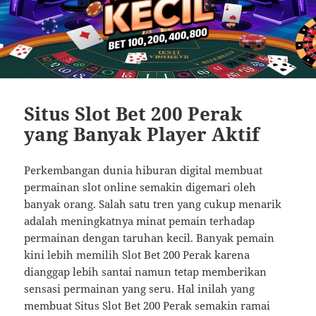
Situs Slot Bet 200 Perak
yang Banyak Player Aktif
Perkembangan dunia hiburan digital membuat
permainan slot online semakin digemari oleh
banyak orang. Salah satu tren yang cukup menarik
adalah meningkatnya minat pemain terhadap
permainan dengan taruhan kecil. Banyak pemain
kini lebih memilih Slot Bet 200 Perak karena
dianggap lebih santai namun tetap memberikan
sensasi permainan yang seru. Hal inilah yang
membuat Situs Slot Bet 200 Perak semakin ramai