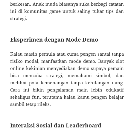
berkesan. Anak muda biasanya suka berbagi catatan
ini di komunitas game untuk saling tukar tips dan
strategi.
Eksperimen dengan Mode Demo
Kalau masih pemula atau cuma pengen santai tanpa
risiko modal, manfaatkan mode demo. Banyak slot
online kekinian menyediakan demo supaya pemain
bisa mencoba strategi, memahami simbol, dan
melihat pola kemenangan tanpa kehilangan uang.
Cara ini bikin pengalaman main lebih edukatif
sekaligus fun, terutama kalau kamu pengen belajar
sambil tetap rileks.
Interaksi Sosial dan Leaderboard