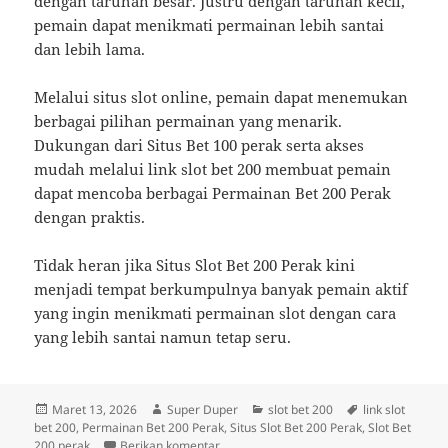
dengan taruhan besar. Justru dengan taruhan kecil,
pemain dapat menikmati permainan lebih santai
dan lebih lama.
Melalui situs slot online, pemain dapat menemukan
berbagai pilihan permainan yang menarik.
Dukungan dari Situs Bet 100 perak serta akses
mudah melalui link slot bet 200 membuat pemain
dapat mencoba berbagai Permainan Bet 200 Perak
dengan praktis.
Tidak heran jika Situs Slot Bet 200 Perak kini
menjadi tempat berkumpulnya banyak pemain aktif
yang ingin menikmati permainan slot dengan cara
yang lebih santai namun tetap seru.
Diposkan
Penulis
Kategori
Tag
Maret 13, 2026
Super Duper
slot bet 200
link slot
pada
bet 200
,
Permainan Bet 200 Perak
,
Situs Slot Bet 200 Perak
,
Slot Bet
untuk Situs Slot Bet 200 Perak yang Banya
200 perak
Berikan komentar