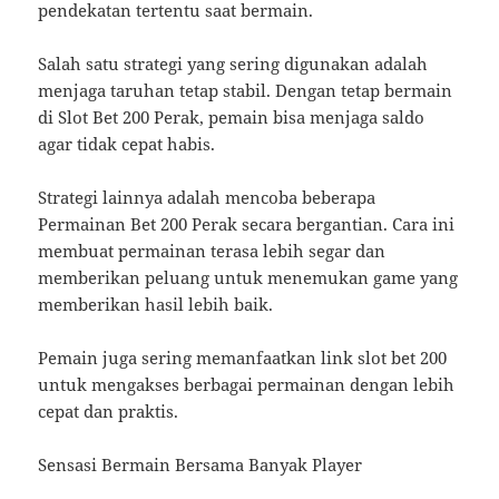
pendekatan tertentu saat bermain.
Salah satu strategi yang sering digunakan adalah
menjaga taruhan tetap stabil. Dengan tetap bermain
di Slot Bet 200 Perak, pemain bisa menjaga saldo
agar tidak cepat habis.
Strategi lainnya adalah mencoba beberapa
Permainan Bet 200 Perak secara bergantian. Cara ini
membuat permainan terasa lebih segar dan
memberikan peluang untuk menemukan game yang
memberikan hasil lebih baik.
Pemain juga sering memanfaatkan link slot bet 200
untuk mengakses berbagai permainan dengan lebih
cepat dan praktis.
Sensasi Bermain Bersama Banyak Player