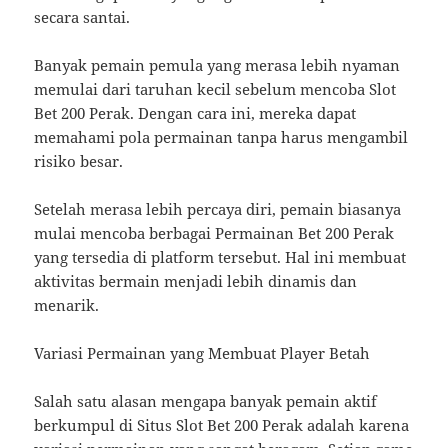
secara santai.
Banyak pemain pemula yang merasa lebih nyaman
memulai dari taruhan kecil sebelum mencoba Slot
Bet 200 Perak. Dengan cara ini, mereka dapat
memahami pola permainan tanpa harus mengambil
risiko besar.
Setelah merasa lebih percaya diri, pemain biasanya
mulai mencoba berbagai Permainan Bet 200 Perak
yang tersedia di platform tersebut. Hal ini membuat
aktivitas bermain menjadi lebih dinamis dan
menarik.
Variasi Permainan yang Membuat Player Betah
Salah satu alasan mengapa banyak pemain aktif
berkumpul di Situs Slot Bet 200 Perak adalah karena