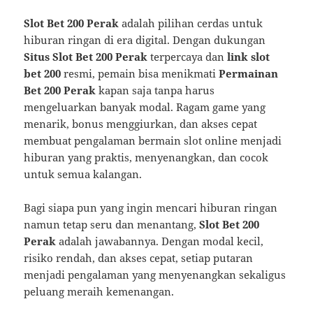
Slot Bet 200 Perak
adalah pilihan cerdas untuk
hiburan ringan di era digital. Dengan dukungan
Situs Slot Bet 200 Perak
terpercaya dan
link slot
bet 200
resmi, pemain bisa menikmati
Permainan
Bet 200 Perak
kapan saja tanpa harus
mengeluarkan banyak modal. Ragam game yang
menarik, bonus menggiurkan, dan akses cepat
membuat pengalaman bermain slot online menjadi
hiburan yang praktis, menyenangkan, dan cocok
untuk semua kalangan.
Bagi siapa pun yang ingin mencari hiburan ringan
namun tetap seru dan menantang,
Slot Bet 200
Perak
adalah jawabannya. Dengan modal kecil,
risiko rendah, dan akses cepat, setiap putaran
menjadi pengalaman yang menyenangkan sekaligus
peluang meraih kemenangan.