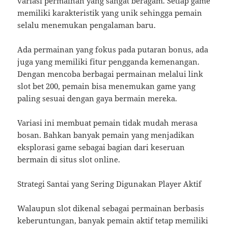
variasi permainan yang sangat beragam. Setiap game
memiliki karakteristik yang unik sehingga pemain
selalu menemukan pengalaman baru.
Ada permainan yang fokus pada putaran bonus, ada
juga yang memiliki fitur pengganda kemenangan.
Dengan mencoba berbagai permainan melalui link
slot bet 200, pemain bisa menemukan game yang
paling sesuai dengan gaya bermain mereka.
Variasi ini membuat pemain tidak mudah merasa
bosan. Bahkan banyak pemain yang menjadikan
eksplorasi game sebagai bagian dari keseruan
bermain di situs slot online.
Strategi Santai yang Sering Digunakan Player Aktif
Walaupun slot dikenal sebagai permainan berbasis
keberuntungan, banyak pemain aktif tetap memiliki