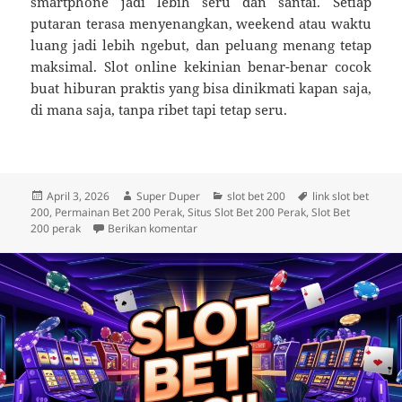
smartphone jadi lebih seru dan santai. Setiap
putaran terasa menyenangkan, weekend atau waktu
luang jadi lebih ngebut, dan peluang menang tetap
maksimal. Slot online kekinian benar-benar cocok
buat hiburan praktis yang bisa dinikmati kapan saja,
di mana saja, tanpa ribet tapi tetap seru.
Diposkan
Penulis
Kategori
Tag
April 3, 2026
Super Duper
slot bet 200
link slot bet
pada
200
,
Permainan Bet 200 Perak
,
Situs Slot Bet 200 Perak
,
Slot Bet
untuk Slot Online Kekinian: Cara Main S
200 perak
Berikan komentar