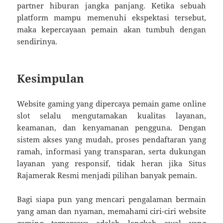
partner hiburan jangka panjang. Ketika sebuah
platform mampu memenuhi ekspektasi tersebut,
maka kepercayaan pemain akan tumbuh dengan
sendirinya.
Kesimpulan
Website gaming yang dipercaya pemain game online
slot selalu mengutamakan kualitas layanan,
keamanan, dan kenyamanan pengguna. Dengan
sistem akses yang mudah, proses pendaftaran yang
ramah, informasi yang transparan, serta dukungan
layanan yang responsif, tidak heran jika Situs
Rajamerak Resmi menjadi pilihan banyak pemain.
Bagi siapa pun yang mencari pengalaman bermain
yang aman dan nyaman, memahami ciri-ciri website
gaming terpercaya adalah langkah awal yang