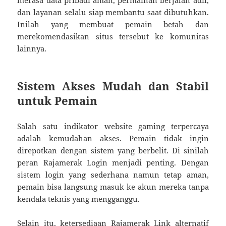
merasa data pribadi aman, permainan berjalan adil,
dan layanan selalu siap membantu saat dibutuhkan.
Inilah yang membuat pemain betah dan
merekomendasikan situs tersebut ke komunitas
lainnya.
Sistem Akses Mudah dan Stabil
untuk Pemain
Salah satu indikator website gaming terpercaya
adalah kemudahan akses. Pemain tidak ingin
direpotkan dengan sistem yang berbelit. Di sinilah
peran Rajamerak Login menjadi penting. Dengan
sistem login yang sederhana namun tetap aman,
pemain bisa langsung masuk ke akun mereka tanpa
kendala teknis yang mengganggu.
Selain itu, ketersediaan Rajamerak Link alternatif