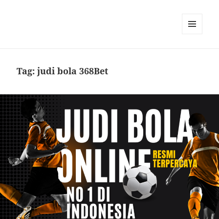
MENU
DAN
WIDGET
Tag:
judi bola 368Bet