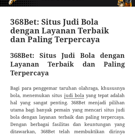
368Bet: Situs Judi Bola
dengan Layanan Terbaik
dan Paling Terpercaya
368Bet: Situs Judi Bola dengan
Layanan Terbaik dan Paling
Terpercaya
Bagi para penggemar taruhan olahraga, khususnya
bola, menemukan situs
judi bola
yang tepat adalah
hal yang sangat penting. 368Bet menjadi pilihan
utama bagi banyak pemain yang mencari situs judi
bola dengan layanan terbaik dan paling terpercaya.
Dengan berbagai fasilitas dan keuntungan yang
ditawarkan, 368Bet telah membuktikan dirinya