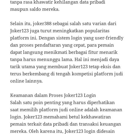
tanpa rasa khawatir kehilangan data pribadi
maupun saldo mereka.
Selain itu, joker388 sebagai salah satu varian dari
Joker123 juga turut meningkatkan popularitas
platform ini. Dengan sistem login yang user-friendly
dan proses pendaftaran yang cepat, para pemain
dapat langsung menikmati berbagai fitur menarik
tanpa harus menunggu lama. Hal ini menjadi daya
tarik utama yang membuat Joker123 tetap eksis dan
terus berkembang di tengah kompetisi platform judi
online lainnya.
Keamanan dalam Proses Joker123 Login
Salah satu poin penting yang harus diperhatikan
saat memilih platform judi online adalah keamanan
login. Joker123 memahami betul kekhawatiran
pemain terkait data pribadi dan transaksi keuangan
mereka. Oleh karena itu, Joker123 login didesain