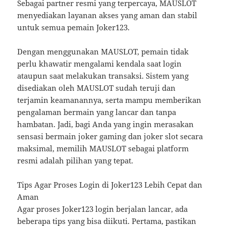
Sebagai partner resmi yang terpercaya, MAUSLOT
menyediakan layanan akses yang aman dan stabil
untuk semua pemain Joker123.
Dengan menggunakan MAUSLOT, pemain tidak
perlu khawatir mengalami kendala saat login
ataupun saat melakukan transaksi. Sistem yang
disediakan oleh MAUSLOT sudah teruji dan
terjamin keamanannya, serta mampu memberikan
pengalaman bermain yang lancar dan tanpa
hambatan. Jadi, bagi Anda yang ingin merasakan
sensasi bermain joker gaming dan joker slot secara
maksimal, memilih MAUSLOT sebagai platform
resmi adalah pilihan yang tepat.
Tips Agar Proses Login di Joker123 Lebih Cepat dan
Aman
Agar proses Joker123 login berjalan lancar, ada
beberapa tips yang bisa diikuti. Pertama, pastikan