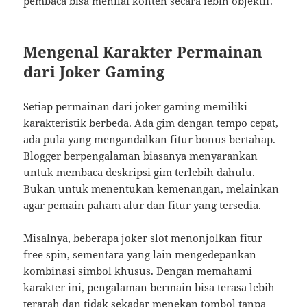
pembaca bisa menilai konten secara lebih objektif.
Mengenal Karakter Permainan
dari Joker Gaming
Setiap permainan dari joker gaming memiliki
karakteristik berbeda. Ada gim dengan tempo cepat,
ada pula yang mengandalkan fitur bonus bertahap.
Blogger berpengalaman biasanya menyarankan
untuk membaca deskripsi gim terlebih dahulu.
Bukan untuk menentukan kemenangan, melainkan
agar pemain paham alur dan fitur yang tersedia.
Misalnya, beberapa joker slot menonjolkan fitur
free spin, sementara yang lain mengedepankan
kombinasi simbol khusus. Dengan memahami
karakter ini, pengalaman bermain bisa terasa lebih
terarah dan tidak sekadar menekan tombol tanpa