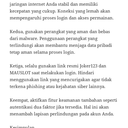
jaringan internet Anda stabil dan memiliki
kecepatan yang cukup. Koneksi yang lemah akan
mempengaruhi proses login dan akses permainan.
Kedua, gunakan perangkat yang aman dan bebas
dari malware. Penggunaan perangkat yang
terlindungi akan membantu menjaga data pribadi
tetap aman selama proses login.
Ketiga, selalu gunakan link resmi Joker123 dan
MAUSLOT saat melakukan login. Hindari
menggunakan link yang mencurigakan agar tidak
terkena phishing atau kejahatan siber lainnya.
Keempat, aktifkan fitur keamanan tambahan seperti
autentikasi dua faktor jika tersedia. Hal ini akan
menambah lapisan perlindungan pada akun Anda.
Kesimpulan