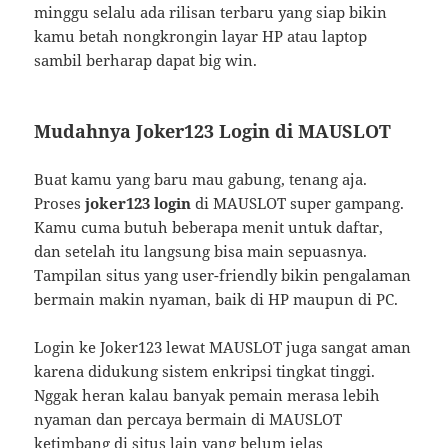
minggu selalu ada rilisan terbaru yang siap bikin
kamu betah nongkrongin layar HP atau laptop
sambil berharap dapat big win.
Mudahnya Joker123 Login di MAUSLOT
Buat kamu yang baru mau gabung, tenang aja.
Proses
joker123 login
di MAUSLOT super gampang.
Kamu cuma butuh beberapa menit untuk daftar,
dan setelah itu langsung bisa main sepuasnya.
Tampilan situs yang user-friendly bikin pengalaman
bermain makin nyaman, baik di HP maupun di PC.
Login ke Joker123 lewat MAUSLOT juga sangat aman
karena didukung sistem enkripsi tingkat tinggi.
Nggak heran kalau banyak pemain merasa lebih
nyaman dan percaya bermain di MAUSLOT
ketimbang di situs lain yang belum jelas