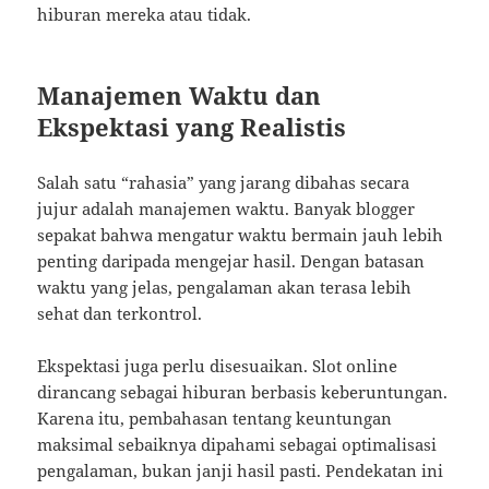
hiburan mereka atau tidak.
Manajemen Waktu dan
Ekspektasi yang Realistis
Salah satu “rahasia” yang jarang dibahas secara
jujur adalah manajemen waktu. Banyak blogger
sepakat bahwa mengatur waktu bermain jauh lebih
penting daripada mengejar hasil. Dengan batasan
waktu yang jelas, pengalaman akan terasa lebih
sehat dan terkontrol.
Ekspektasi juga perlu disesuaikan. Slot online
dirancang sebagai hiburan berbasis keberuntungan.
Karena itu, pembahasan tentang keuntungan
maksimal sebaiknya dipahami sebagai optimalisasi
pengalaman, bukan janji hasil pasti. Pendekatan ini