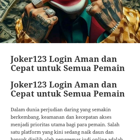
Joker123 Login Aman dan
Cepat untuk Semua Pemain
Joker123 Login Aman dan
Cepat untuk Semua Pemain
Dalam dunia perjudian daring yang semakin
berkembang, keamanan dan kecepatan akses
menjadi prioritas utama bagi para pemain. Salah
satu platform yang kini sedang naik daun dan
banyak dipilih oleh penggemar judi online adalah