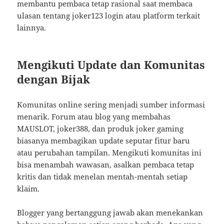
membantu pembaca tetap rasional saat membaca
ulasan tentang joker123 login atau platform terkait
lainnya.
Mengikuti Update dan Komunitas
dengan Bijak
Komunitas online sering menjadi sumber informasi
menarik. Forum atau blog yang membahas
MAUSLOT, joker388, dan produk joker gaming
biasanya membagikan update seputar fitur baru
atau perubahan tampilan. Mengikuti komunitas ini
bisa menambah wawasan, asalkan pembaca tetap
kritis dan tidak menelan mentah-mentah setiap
klaim.
Blogger yang bertanggung jawab akan menekankan