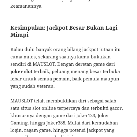
keamanannya.
Kesimpulan: Jackpot Besar Bukan Lagi
Mimpi
Kalau dulu banyak orang bilang jackpot jutaan itu
cuma mitos, sekarang saatnya kamu buktikan
sendiri di MAUSLOT. Dengan deretan game dari
joker slot
terbaik, peluang menang besar terbuka
lebar untuk semua pemain, baik pemula maupun
yang sudah veteran.
MAUSLOT telah membuktikan diri sebagai salah
satu situs slot online terpercaya dan terbukti gacor,
khususnya dengan game dari Joker123, Joker
Gaming, hingga Joker388. Mulai dari kemudahan
login, ragam game, hingga potensi jackpot yang