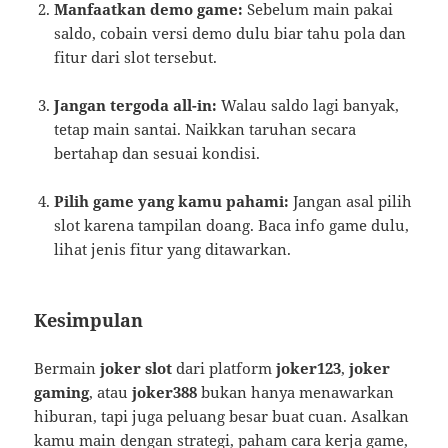
Manfaatkan demo game:
Sebelum main pakai
saldo, cobain versi demo dulu biar tahu pola dan
fitur dari slot tersebut.
Jangan tergoda all-in:
Walau saldo lagi banyak,
tetap main santai. Naikkan taruhan secara
bertahap dan sesuai kondisi.
Pilih game yang kamu pahami:
Jangan asal pilih
slot karena tampilan doang. Baca info game dulu,
lihat jenis fitur yang ditawarkan.
Kesimpulan
Bermain
joker slot
dari platform
joker123
,
joker
gaming
, atau
joker388
bukan hanya menawarkan
hiburan, tapi juga peluang besar buat cuan. Asalkan
kamu main dengan strategi, paham cara kerja game,