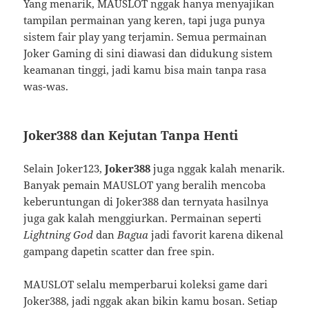
Yang menarik, MAUSLOT nggak hanya menyajikan
tampilan permainan yang keren, tapi juga punya
sistem fair play yang terjamin. Semua permainan
Joker Gaming di sini diawasi dan didukung sistem
keamanan tinggi, jadi kamu bisa main tanpa rasa
was-was.
Joker388 dan Kejutan Tanpa Henti
Selain Joker123,
Joker388
juga nggak kalah menarik.
Banyak pemain MAUSLOT yang beralih mencoba
keberuntungan di Joker388 dan ternyata hasilnya
juga gak kalah menggiurkan. Permainan seperti
Lightning God
dan
Bagua
jadi favorit karena dikenal
gampang dapetin scatter dan free spin.
MAUSLOT selalu memperbarui koleksi game dari
Joker388, jadi nggak akan bikin kamu bosan. Setiap