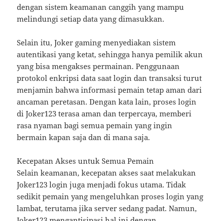
dengan sistem keamanan canggih yang mampu
melindungi setiap data yang dimasukkan.
Selain itu, Joker gaming menyediakan sistem
autentikasi yang ketat, sehingga hanya pemilik akun
yang bisa mengakses permainan. Penggunaan
protokol enkripsi data saat login dan transaksi turut
menjamin bahwa informasi pemain tetap aman dari
ancaman peretasan. Dengan kata lain, proses login
di Joker123 terasa aman dan terpercaya, memberi
rasa nyaman bagi semua pemain yang ingin
bermain kapan saja dan di mana saja.
Kecepatan Akses untuk Semua Pemain
Selain keamanan, kecepatan akses saat melakukan
Joker123 login juga menjadi fokus utama. Tidak
sedikit pemain yang mengeluhkan proses login yang
lambat, terutama jika server sedang padat. Namun,
Joker123 mengantisipasi hal ini dengan