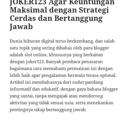
JOKER123 Agar Keuntungan
Maksimal dengan Strategi
Cerdas dan Bertanggung
Jawab
Dunia hiburan digital terus berkembang, dan salah
satu topik yang sering dibahas oleh para blogger
adalah slot online, khususnya yang berkaitan
dengan joker123. Banyak pembaca penasaran
bagaimana cara memahami permainan ini dengan
lebih baik agar pengalaman bermain terasa optimal.
Artikel ini membahasnya dari sudut pandang
informatif dan edukatif, dengan gaya bahasa blogger
yang santai, tanpa mengajak atau mendorong
aktivitas yang tidak sesuai usia, serta menekankan
pentingnya sikap bertanggung jawab.