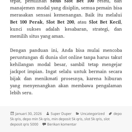
tepat, pemilihan
Situs Slot Bet 100
resmi, dan
manajemen modal yang disiplin, semua pemain bisa
merasakan sensasi kemenangan. Baik itu melalui
Bet 100 Perak
,
Slot Bet 200
, atau
Slot Bet Kecil
,
kunci sukses adalah kesabaran, strategi, dan
memilih situs yang aman.
Dengan panduan ini, Anda bisa mulai mencoba
peruntungan di dunia slot online tanpa harus takut
kehilangan modal besar, sambil tetap mengejar
jackpot impian. Ingat selalu untuk bermain secara
bijak dan menikmati prosesnya, karena hiburan
yang menyenangkan akan membawa pengalaman
lebih seru.
Diposkan
Penulis
Kategori
Tag
Januari 30, 2026
Super Duper
Uncategorized
depo
pada
5k qris
,
depo min 5k qris
,
min deposit 5k qris
,
slot 5k qris
,
slot
untuk Panduan Main Slot Bet 100 
deposit qris 5000
Berikan komentar