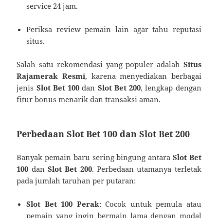
service 24 jam.
Periksa review pemain lain agar tahu reputasi
situs.
Salah satu rekomendasi yang populer adalah
Situs
Rajamerak Resmi
, karena menyediakan berbagai
jenis
Slot Bet 100
dan
Slot Bet 200
, lengkap dengan
fitur bonus menarik dan transaksi aman.
Perbedaan Slot Bet 100 dan Slot Bet 200
Banyak pemain baru sering bingung antara
Slot Bet
100
dan
Slot Bet 200
. Perbedaan utamanya terletak
pada jumlah taruhan per putaran:
Slot Bet 100 Perak
: Cocok untuk pemula atau
pemain yang ingin bermain lama dengan modal