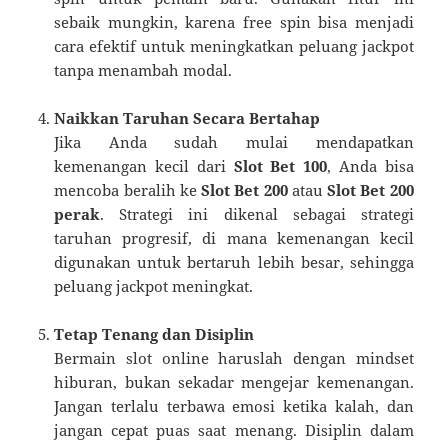
sebaik mungkin, karena free spin bisa menjadi
cara efektif untuk meningkatkan peluang jackpot
tanpa menambah modal.
Naikkan Taruhan Secara Bertahap
Jika Anda sudah mulai mendapatkan
kemenangan kecil dari
Slot Bet 100
, Anda bisa
mencoba beralih ke
Slot Bet 200
atau
Slot Bet 200
perak
. Strategi ini dikenal sebagai strategi
taruhan progresif, di mana kemenangan kecil
digunakan untuk bertaruh lebih besar, sehingga
peluang jackpot meningkat.
Tetap Tenang dan Disiplin
Bermain slot online haruslah dengan mindset
hiburan, bukan sekadar mengejar kemenangan.
Jangan terlalu terbawa emosi ketika kalah, dan
jangan cepat puas saat menang. Disiplin dalam