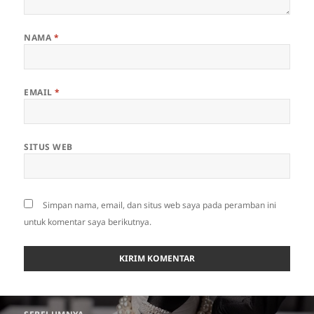
NAMA
*
EMAIL
*
SITUS WEB
Simpan nama, email, dan situs web saya pada peramban ini
untuk komentar saya berikutnya.
Navigasi