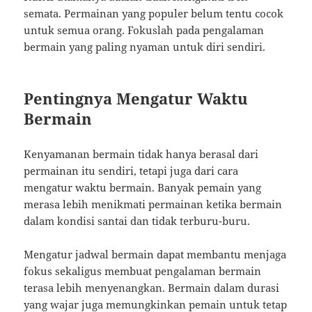
semata. Permainan yang populer belum tentu cocok
untuk semua orang. Fokuslah pada pengalaman
bermain yang paling nyaman untuk diri sendiri.
Pentingnya Mengatur Waktu
Bermain
Kenyamanan bermain tidak hanya berasal dari
permainan itu sendiri, tetapi juga dari cara
mengatur waktu bermain. Banyak pemain yang
merasa lebih menikmati permainan ketika bermain
dalam kondisi santai dan tidak terburu-buru.
Mengatur jadwal bermain dapat membantu menjaga
fokus sekaligus membuat pengalaman bermain
terasa lebih menyenangkan. Bermain dalam durasi
yang wajar juga memungkinkan pemain untuk tetap