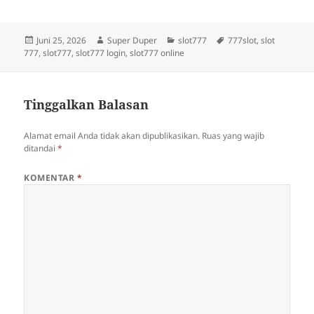
Diposkan
Penulis
Kategori
Tag
Juni 25, 2026
Super Duper
slot777
777slot
,
slot
pada
777
,
slot777
,
slot777 login
,
slot777 online
Tinggalkan Balasan
Alamat email Anda tidak akan dipublikasikan.
Ruas yang wajib
ditandai
*
KOMENTAR
*