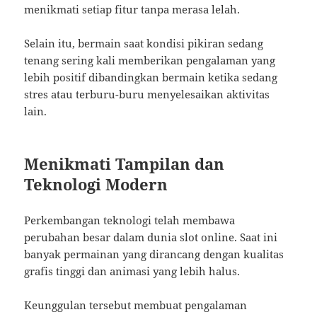
menikmati setiap fitur tanpa merasa lelah.
Selain itu, bermain saat kondisi pikiran sedang
tenang sering kali memberikan pengalaman yang
lebih positif dibandingkan bermain ketika sedang
stres atau terburu-buru menyelesaikan aktivitas
lain.
Menikmati Tampilan dan
Teknologi Modern
Perkembangan teknologi telah membawa
perubahan besar dalam dunia slot online. Saat ini
banyak permainan yang dirancang dengan kualitas
grafis tinggi dan animasi yang lebih halus.
Keunggulan tersebut membuat pengalaman