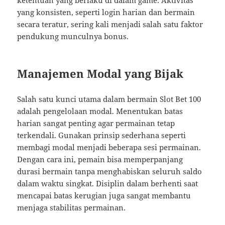
ketentuan yang berlaku di dalam game. Aktivitas
yang konsisten, seperti login harian dan bermain
secara teratur, sering kali menjadi salah satu faktor
pendukung munculnya bonus.
Manajemen Modal yang Bijak
Salah satu kunci utama dalam bermain Slot Bet 100
adalah pengelolaan modal. Menentukan batas
harian sangat penting agar permainan tetap
terkendali. Gunakan prinsip sederhana seperti
membagi modal menjadi beberapa sesi permainan.
Dengan cara ini, pemain bisa memperpanjang
durasi bermain tanpa menghabiskan seluruh saldo
dalam waktu singkat. Disiplin dalam berhenti saat
mencapai batas kerugian juga sangat membantu
menjaga stabilitas permainan.