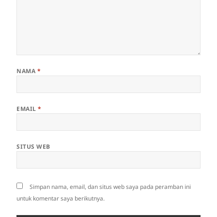
NAMA
*
EMAIL
*
SITUS WEB
Simpan nama, email, dan situs web saya pada peramban ini
untuk komentar saya berikutnya.