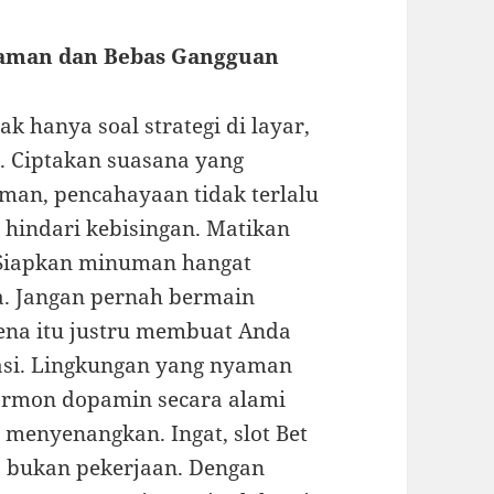
aman dan Bebas Gangguan
ak hanya soal strategi di layar,
a. Ciptakan suasana yang
man, pencahayaan tidak terlalu
 hindari kebisingan. Matikan
. Siapkan minuman hangat
da. Jangan pernah bermain
rena itu justru membuat Anda
asi. Lingkungan yang nyaman
rmon dopamin secara alami
menyenangkan. Ingat, slot Bet
, bukan pekerjaan. Dengan