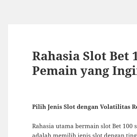
Rahasia Slot Bet 
Pemain yang Ingi
Pilih Jenis Slot dengan Volatilita
Rahasia utama bermain slot Bet 100 
adalah memilih jenis slot dengan ting