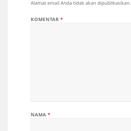
Alamat email Anda tidak akan dipublikasikan.
KOMENTAR
*
NAMA
*