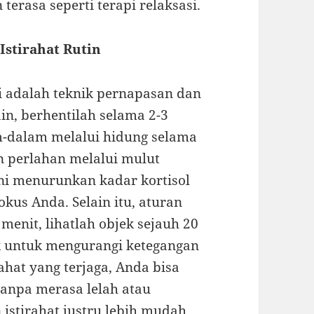
terasa seperti terapi relaksasi.
Istirahat Rutin
i adalah teknik pernapasan dan
ain, berhentilah selama 2-3
m-dalam melalui hidung selama
an perlahan melalui mulut
 ini menurunkan kadar kortisol
kus Anda. Selain itu, aturan
menit, lihatlah objek sejauh 20
ik untuk mengurangi ketegangan
ahat yang terjaga, Anda bisa
tanpa merasa lelah atau
istirahat justru lebih mudah