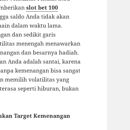
memberikan
slot bet 100
ngga saldo Anda tidak akan
main dalam waktu lama.
gan dan sedikit garis
latilitas menengah menawarkan
enangan dan besarnya hadiah.
ujuan Anda adalah santai, karena
 tanpa kemenangan bisa sangat
n memilih volatilitas yang
 terasa seperti hiburan, bukan
Bukan Target Kemenangan