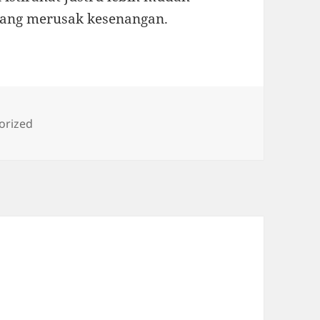
yang merusak kesenangan.
orized