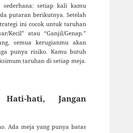
 sederhana: setiap kali kamu
da putaran berikutnya. Setelah
rategi ini cocok untuk taruhan
ar/Kecil” atau “Ganjil/Genap.”
ang, semua kerugianmu akan
i juga punya risiko. Kamu butuh
ksimum taruhan di setiap meja.
Hati-hati, Jangan
ho. Ada meja yang punya batas