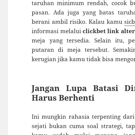
taruhan minimum rendah, cocok b
pasan. Ada juga yang batas taruh
berani ambil risiko. Kalau kamu
sic
informasi melalui
clickbet link alte
meja yang tersedia. Selain itu, p
putaran di meja tersebut. Semakin
kerugian jika kamu tidak bisa mengon
Jangan Lupa Batasi D
Harus Berhenti
Ini mungkin rahasia terpenting da
sejati bukan cuma soal strategi, tap