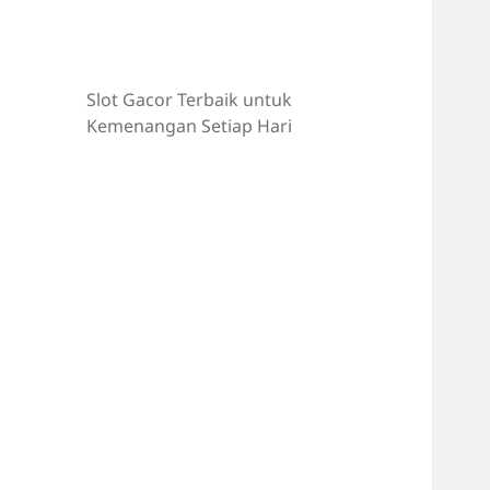
Slot Gacor Terbaik untuk
Kemenangan Setiap Hari