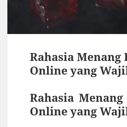
Rahasia Menang B
Online yang Waj
Rahasia Menang 
Online yang Waj