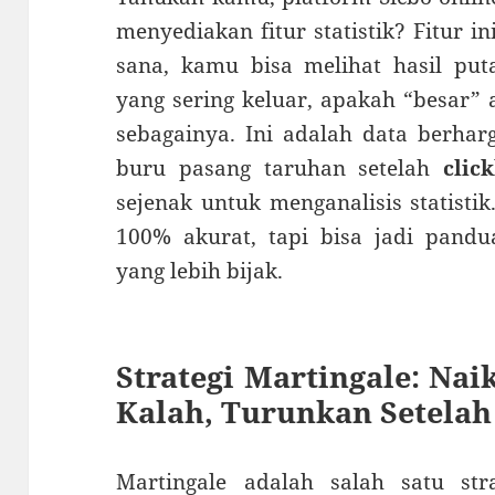
menyediakan fitur statistik? Fitur i
sana, kamu bisa melihat hasil put
yang sering keluar, apakah “besar” 
sebagainya. Ini adalah data berharg
buru pasang taruhan setelah
clic
sejenak untuk menganalisis statist
100% akurat, tapi bisa jadi pan
yang lebih bijak.
Strategi Martingale: Na
Kalah, Turunkan Setela
Martingale adalah salah satu str