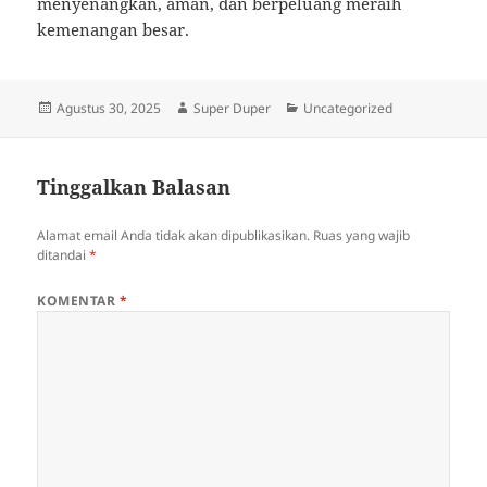
menyenangkan, aman, dan berpeluang meraih
kemenangan besar.
Diposkan
Penulis
Kategori
Agustus 30, 2025
Super Duper
Uncategorized
pada
Tinggalkan Balasan
Alamat email Anda tidak akan dipublikasikan.
Ruas yang wajib
ditandai
*
KOMENTAR
*