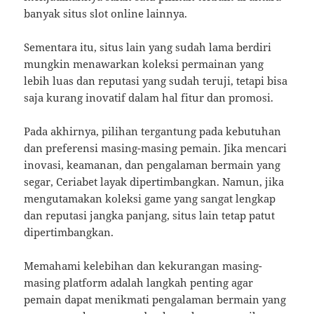
banyak situs slot online lainnya.
Sementara itu, situs lain yang sudah lama berdiri
mungkin menawarkan koleksi permainan yang
lebih luas dan reputasi yang sudah teruji, tetapi bisa
saja kurang inovatif dalam hal fitur dan promosi.
Pada akhirnya, pilihan tergantung pada kebutuhan
dan preferensi masing-masing pemain. Jika mencari
inovasi, keamanan, dan pengalaman bermain yang
segar, Ceriabet layak dipertimbangkan. Namun, jika
mengutamakan koleksi game yang sangat lengkap
dan reputasi jangka panjang, situs lain tetap patut
dipertimbangkan.
Memahami kelebihan dan kekurangan masing-
masing platform adalah langkah penting agar
pemain dapat menikmati pengalaman bermain yang