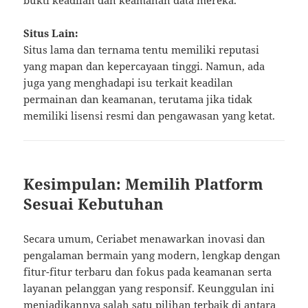
bukti keadilan dan keamanan data mereka.
Situs Lain:
Situs lama dan ternama tentu memiliki reputasi
yang mapan dan kepercayaan tinggi. Namun, ada
juga yang menghadapi isu terkait keadilan
permainan dan keamanan, terutama jika tidak
memiliki lisensi resmi dan pengawasan yang ketat.
Kesimpulan: Memilih Platform
Sesuai Kebutuhan
Secara umum, Ceriabet menawarkan inovasi dan
pengalaman bermain yang modern, lengkap dengan
fitur-fitur terbaru dan fokus pada keamanan serta
layanan pelanggan yang responsif. Keunggulan ini
menjadikannya salah satu pilihan terbaik di antara