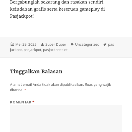
Bergabunglah sekarang dan rasakan sendiri
keindahan grafis serta keseruan gameplay di
Pasjackpot!
Diposkan
Penulis
Kategori
Tag
Mei 29, 2025
Super Duper
Uncategorized
pas
pada
jackpot
,
pasjackpot
,
pasjackpot slot
Tinggalkan Balasan
Alamat email Anda tidak akan dipublikasikan.
Ruas yang wajib
ditandai
*
KOMENTAR
*