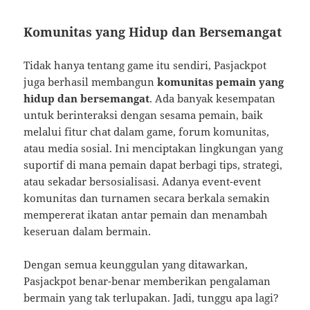
Komunitas yang Hidup dan Bersemangat
Tidak hanya tentang game itu sendiri, Pasjackpot
juga berhasil membangun
komunitas pemain yang
hidup dan bersemangat
. Ada banyak kesempatan
untuk berinteraksi dengan sesama pemain, baik
melalui fitur chat dalam game, forum komunitas,
atau media sosial. Ini menciptakan lingkungan yang
suportif di mana pemain dapat berbagi tips, strategi,
atau sekadar bersosialisasi. Adanya event-event
komunitas dan turnamen secara berkala semakin
mempererat ikatan antar pemain dan menambah
keseruan dalam bermain.
Dengan semua keunggulan yang ditawarkan,
Pasjackpot benar-benar memberikan pengalaman
bermain yang tak terlupakan. Jadi, tunggu apa lagi?