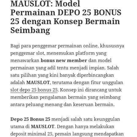
MAUSLOT: Model
Permainan DEPO 25 BONUS
25 dengan Konsep Bermain
Seimbang
Bagi para penggemar permainan online, khususnya
penggemar slot, menemukan platform yang
menawarkan
bonus new member
dan model
permainan yang adil tentu menjadi impian. Salah
satu pilihan yang kini banyak diperbincangkan
adalah
MAUSLOT
, terutama dengan fitur unggulan
slot depo 25 bonus 25
. Konsep ini dirancang untuk
memberikan pengalaman bermain yang seimbang
antara peluang menang dan keseruan bermain.
Depo 25 Bonus 25
menjadi salah satu keunggulan
utama di
MAUSLOT
. Dengan hanya melakukan
deposit minimal 25, pemain langsung mendapatkan