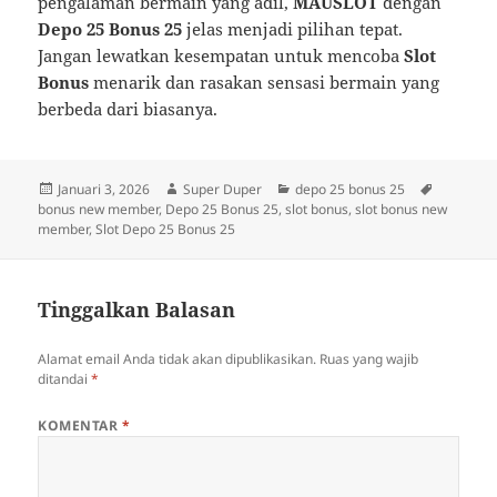
pengalaman bermain yang adil,
MAUSLOT
dengan
Depo 25 Bonus 25
jelas menjadi pilihan tepat.
Jangan lewatkan kesempatan untuk mencoba
Slot
Bonus
menarik dan rasakan sensasi bermain yang
berbeda dari biasanya.
Diposkan
Penulis
Kategori
Tag
Januari 3, 2026
Super Duper
depo 25 bonus 25
pada
bonus new member
,
Depo 25 Bonus 25
,
slot bonus
,
slot bonus new
member
,
Slot Depo 25 Bonus 25
Tinggalkan Balasan
Alamat email Anda tidak akan dipublikasikan.
Ruas yang wajib
ditandai
*
KOMENTAR
*