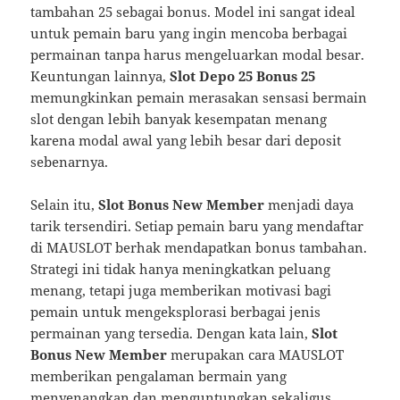
tambahan 25 sebagai bonus. Model ini sangat ideal
untuk pemain baru yang ingin mencoba berbagai
permainan tanpa harus mengeluarkan modal besar.
Keuntungan lainnya,
Slot Depo 25 Bonus 25
memungkinkan pemain merasakan sensasi bermain
slot dengan lebih banyak kesempatan menang
karena modal awal yang lebih besar dari deposit
sebenarnya.
Selain itu,
Slot Bonus New Member
menjadi daya
tarik tersendiri. Setiap pemain baru yang mendaftar
di MAUSLOT berhak mendapatkan bonus tambahan.
Strategi ini tidak hanya meningkatkan peluang
menang, tetapi juga memberikan motivasi bagi
pemain untuk mengeksplorasi berbagai jenis
permainan yang tersedia. Dengan kata lain,
Slot
Bonus New Member
merupakan cara MAUSLOT
memberikan pengalaman bermain yang
menyenangkan dan menguntungkan sekaligus.