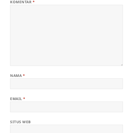
KOMENTAR
*
NAMA
*
EMAIL
*
SITUS WEB