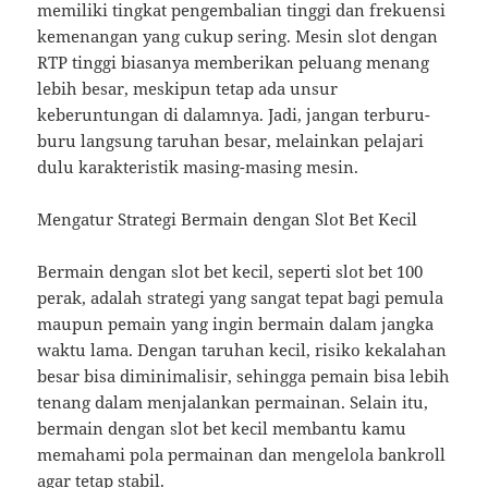
memiliki tingkat pengembalian tinggi dan frekuensi
kemenangan yang cukup sering. Mesin slot dengan
RTP tinggi biasanya memberikan peluang menang
lebih besar, meskipun tetap ada unsur
keberuntungan di dalamnya. Jadi, jangan terburu-
buru langsung taruhan besar, melainkan pelajari
dulu karakteristik masing-masing mesin.
Mengatur Strategi Bermain dengan Slot Bet Kecil
Bermain dengan slot bet kecil, seperti slot bet 100
perak, adalah strategi yang sangat tepat bagi pemula
maupun pemain yang ingin bermain dalam jangka
waktu lama. Dengan taruhan kecil, risiko kekalahan
besar bisa diminimalisir, sehingga pemain bisa lebih
tenang dalam menjalankan permainan. Selain itu,
bermain dengan slot bet kecil membantu kamu
memahami pola permainan dan mengelola bankroll
agar tetap stabil.