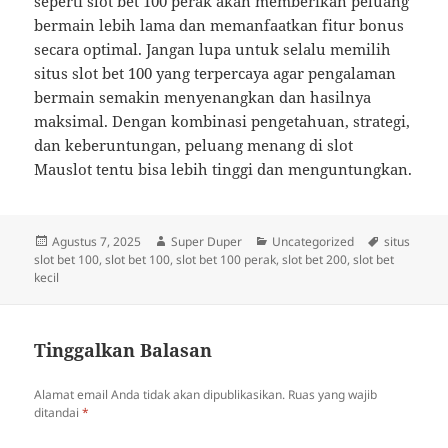
seperti slot bet 100 perak akan memberikan peluang
bermain lebih lama dan memanfaatkan fitur bonus
secara optimal. Jangan lupa untuk selalu memilih
situs slot bet 100 yang terpercaya agar pengalaman
bermain semakin menyenangkan dan hasilnya
maksimal. Dengan kombinasi pengetahuan, strategi,
dan keberuntungan, peluang menang di slot
Mauslot tentu bisa lebih tinggi dan menguntungkan.
Diposkan
Penulis
Kategori
Tag
Agustus 7, 2025
Super Duper
Uncategorized
situs
pada
slot bet 100
,
slot bet 100
,
slot bet 100 perak
,
slot bet 200
,
slot bet
kecil
Tinggalkan Balasan
Alamat email Anda tidak akan dipublikasikan.
Ruas yang wajib
ditandai
*