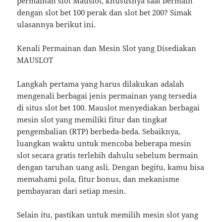
permainan slot Mauslot, khususnya saat bermain
dengan slot bet 100 perak dan slot bet 200? Simak
ulasannya berikut ini.
Kenali Permainan dan Mesin Slot yang Disediakan
MAUSLOT
Langkah pertama yang harus dilakukan adalah
mengenali berbagai jenis permainan yang tersedia
di situs slot bet 100. Mauslot menyediakan berbagai
mesin slot yang memiliki fitur dan tingkat
pengembalian (RTP) berbeda-beda. Sebaiknya,
luangkan waktu untuk mencoba beberapa mesin
slot secara gratis terlebih dahulu sebelum bermain
dengan taruhan uang asli. Dengan begitu, kamu bisa
memahami pola, fitur bonus, dan mekanisme
pembayaran dari setiap mesin.
Selain itu, pastikan untuk memilih mesin slot yang