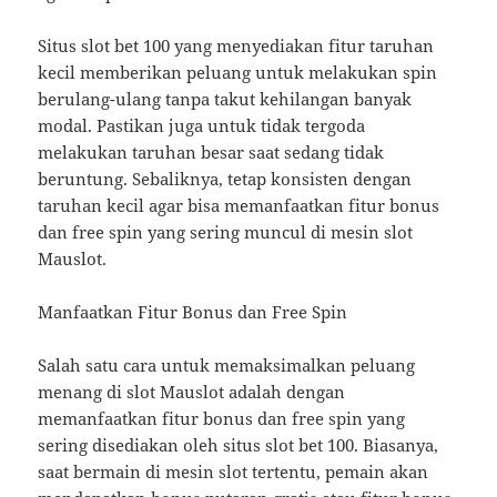
Situs slot bet 100 yang menyediakan fitur taruhan
kecil memberikan peluang untuk melakukan spin
berulang-ulang tanpa takut kehilangan banyak
modal. Pastikan juga untuk tidak tergoda
melakukan taruhan besar saat sedang tidak
beruntung. Sebaliknya, tetap konsisten dengan
taruhan kecil agar bisa memanfaatkan fitur bonus
dan free spin yang sering muncul di mesin slot
Mauslot.
Manfaatkan Fitur Bonus dan Free Spin
Salah satu cara untuk memaksimalkan peluang
menang di slot Mauslot adalah dengan
memanfaatkan fitur bonus dan free spin yang
sering disediakan oleh situs slot bet 100. Biasanya,
saat bermain di mesin slot tertentu, pemain akan