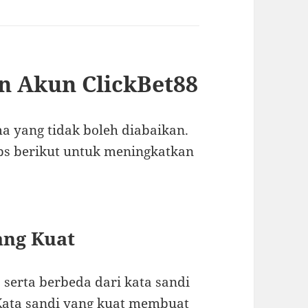
 Akun ClickBet88
 yang tidak boleh diabaikan.
ps berikut untuk meningkatkan
ang Kuat
 serta berbeda dari kata sandi
Kata sandi yang kuat membuat