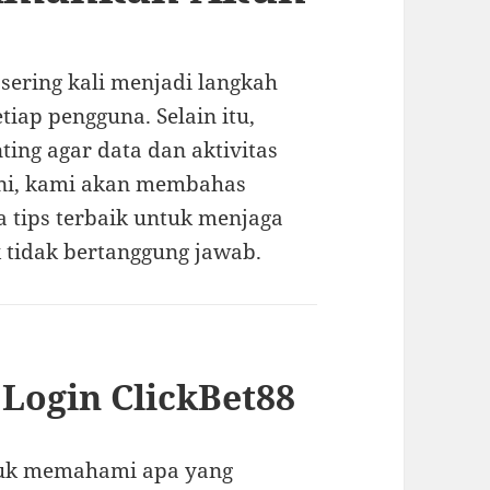
sering kali menjadi langkah
iap pengguna. Selain itu,
ing agar data dan aktivitas
 ini, kami akan membahas
a tips terbaik untuk menjaga
 tidak bertanggung jawab.
ogin ClickBet88
tuk memahami apa yang