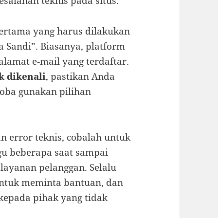
salahan teknis pada situs.
pertama yang harus dilakukan
 Sandi”. Biasanya, platform
alamat e‑mail yang terdaftar.
 dikenali
, pastikan Anda
oba gunakan pilihan
an error teknis, cobalah untuk
u beberapa saat sampai
 layanan pelanggan. Selalu
untuk meminta bantuan, dan
kepada pihak yang tidak