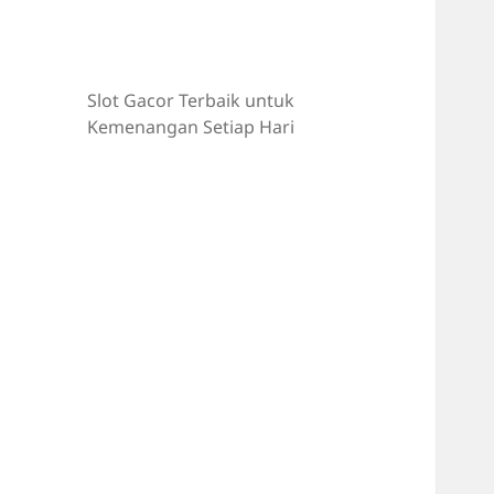
Slot Gacor Terbaik untuk
Kemenangan Setiap Hari