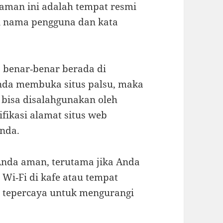
aman ini adalah tempat resmi
i nama pengguna dan kata
benar‑benar berada di
Anda membuka situs palsu, maka
 bisa disalahgunakan oleh
rifikasi alamat situs web
nda.
t Anda aman, terutama jika Anda
Wi‑Fi di kafe atau tempat
 tepercaya untuk mengurangi