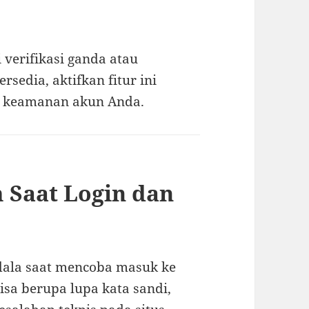
verifikasi ganda atau
ersedia, aktifkan fitur ini
n keamanan akun Anda.
Saat Login dan
dala saat mencoba masuk ke
sa berupa lupa kata sandi,