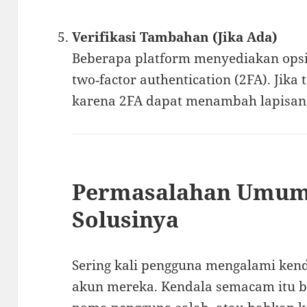
Verifikasi Tambahan (Jika Ada)
Beberapa platform menyediakan opsi 
two‑factor authentication (2FA). Jika t
karena 2FA dapat menambah lapisa
Permasalahan Umum 
Solusinya
Sering kali pengguna mengalami ken
akun mereka. Kendala semacam itu bi