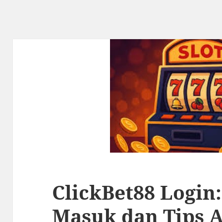
ClickBet88 Login
Masuk dan Tips