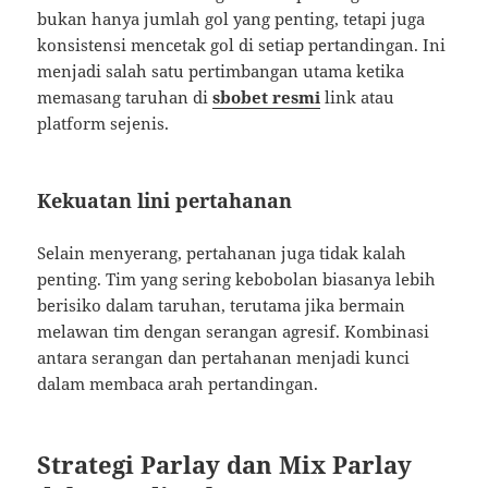
bukan hanya jumlah gol yang penting, tetapi juga
konsistensi mencetak gol di setiap pertandingan. Ini
menjadi salah satu pertimbangan utama ketika
memasang taruhan di
sbobet resmi
link atau
platform sejenis.
Kekuatan lini pertahanan
Selain menyerang, pertahanan juga tidak kalah
penting. Tim yang sering kebobolan biasanya lebih
berisiko dalam taruhan, terutama jika bermain
melawan tim dengan serangan agresif. Kombinasi
antara serangan dan pertahanan menjadi kunci
dalam membaca arah pertandingan.
Strategi Parlay dan Mix Parlay