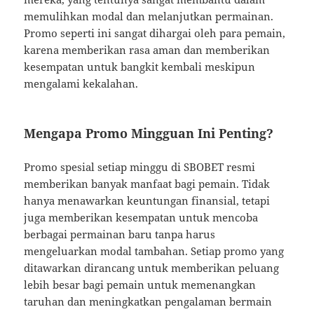
memulihkan modal dan melanjutkan permainan.
Promo seperti ini sangat dihargai oleh para pemain,
karena memberikan rasa aman dan memberikan
kesempatan untuk bangkit kembali meskipun
mengalami kekalahan.
Mengapa Promo Mingguan Ini Penting?
Promo spesial setiap minggu di SBOBET resmi
memberikan banyak manfaat bagi pemain. Tidak
hanya menawarkan keuntungan finansial, tetapi
juga memberikan kesempatan untuk mencoba
berbagai permainan baru tanpa harus
mengeluarkan modal tambahan. Setiap promo yang
ditawarkan dirancang untuk memberikan peluang
lebih besar bagi pemain untuk memenangkan
taruhan dan meningkatkan pengalaman bermain