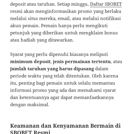
deposit atau taruhan. Setiap minggu,
Daftar SBOBET
resmi akan menginformasikan promo yang berlaku
melalui situs mereka, email, atau melalui notifikasi
akun pemain. Pemain hanya perlu mengikuti
petunjuk yang diberikan untuk mengklaim bonus
atau hadiah yang ditawarkan.
Syarat yang perlu dipenuhi biasanya meliputi
minimum deposit
,
jenis permainan tertentu
, atau
jumlah taruhan yang harus dipasang
dalam
periode waktu yang telah ditentukan. Oleh karena
itu, penting bagi pemain untuk selalu memantau
informasi promo yang ada dan memahami syarat
dan ketentuannya agar dapat memanfaatkannya
dengan maksimal.
Keamanan dan Kenyamanan Bermain di
SBOBET Resmi