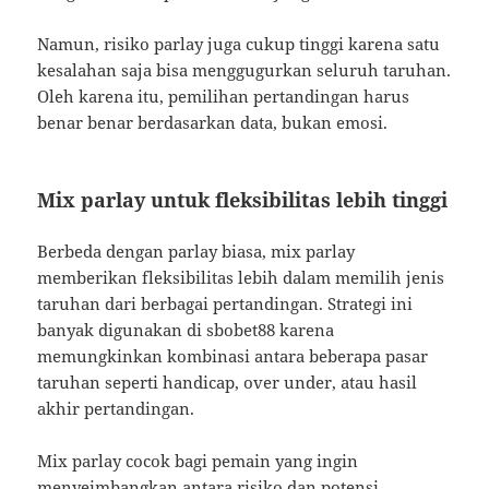
Namun, risiko parlay juga cukup tinggi karena satu
kesalahan saja bisa menggugurkan seluruh taruhan.
Oleh karena itu, pemilihan pertandingan harus
benar benar berdasarkan data, bukan emosi.
Mix parlay untuk fleksibilitas lebih tinggi
Berbeda dengan parlay biasa, mix parlay
memberikan fleksibilitas lebih dalam memilih jenis
taruhan dari berbagai pertandingan. Strategi ini
banyak digunakan di sbobet88 karena
memungkinkan kombinasi antara beberapa pasar
taruhan seperti handicap, over under, atau hasil
akhir pertandingan.
Mix parlay cocok bagi pemain yang ingin
menyeimbangkan antara risiko dan potensi