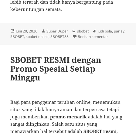
lebih terarah dan tidak hanya bergantung pada
keberuntungan semata.
Diposkan
Penulis
Kategori
Tag
Juni 20, 2026
Super Duper
sbobet
judi bola
,
parlay
,
pada
untuk Strategi T
SBOBET
,
sbobet online
,
SBOBET88
Berikan komentar
SBOBET RESMI dengan
Promo Spesial Setiap
Minggu
Bagi para penggemar taruhan online, menemukan
situs yang tidak hanya aman dan terpercaya tetapi
juga memberikan
promo menarik
adalah hal yang
sangat diinginkan. Salah satu situs yang
menawarkan hal tersebut adalah
SBOBET resmi
,