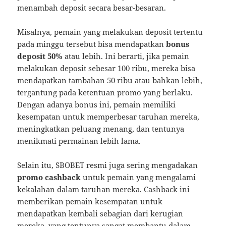
menambah deposit secara besar-besaran.
Misalnya, pemain yang melakukan deposit tertentu
pada minggu tersebut bisa mendapatkan
bonus
deposit 50%
atau lebih. Ini berarti, jika pemain
melakukan deposit sebesar 100 ribu, mereka bisa
mendapatkan tambahan 50 ribu atau bahkan lebih,
tergantung pada ketentuan promo yang berlaku.
Dengan adanya bonus ini, pemain memiliki
kesempatan untuk memperbesar taruhan mereka,
meningkatkan peluang menang, dan tentunya
menikmati permainan lebih lama.
Selain itu, SBOBET resmi juga sering mengadakan
promo cashback
untuk pemain yang mengalami
kekalahan dalam taruhan mereka. Cashback ini
memberikan pemain kesempatan untuk
mendapatkan kembali sebagian dari kerugian
mereka, yang tentunya sangat membantu dalam