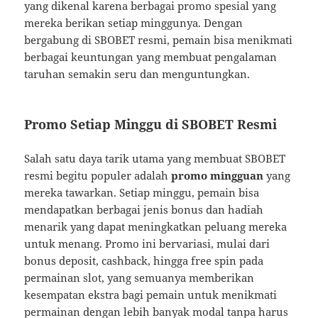
yang dikenal karena berbagai promo spesial yang
mereka berikan setiap minggunya. Dengan
bergabung di SBOBET resmi, pemain bisa menikmati
berbagai keuntungan yang membuat pengalaman
taruhan semakin seru dan menguntungkan.
Promo Setiap Minggu di SBOBET Resmi
Salah satu daya tarik utama yang membuat SBOBET
resmi begitu populer adalah
promo mingguan
yang
mereka tawarkan. Setiap minggu, pemain bisa
mendapatkan berbagai jenis bonus dan hadiah
menarik yang dapat meningkatkan peluang mereka
untuk menang. Promo ini bervariasi, mulai dari
bonus deposit, cashback, hingga free spin pada
permainan slot, yang semuanya memberikan
kesempatan ekstra bagi pemain untuk menikmati
permainan dengan lebih banyak modal tanpa harus