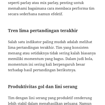
seperti parlay atau mix parlay, penting untuk
memahami bagaimana cara membaca performa tim
secara sederhana namun efektif.
Tren lima pertandingan terakhir
Salah satu indikator paling mudah adalah melihat
lima pertandingan terakhir. Tim yang konsisten
menang atau setidaknya tidak sering kalah biasanya
memiliki momentum yang bagus. Dalam judi bola,
momentum ini sering kali berpengaruh besar
terhadap hasil pertandingan berikutnya.
Produktivitas gol dan lini serang
Tim dengan lini serang yang produktif cenderung
lebih stabil dalam menghasilkan peluang. Namun