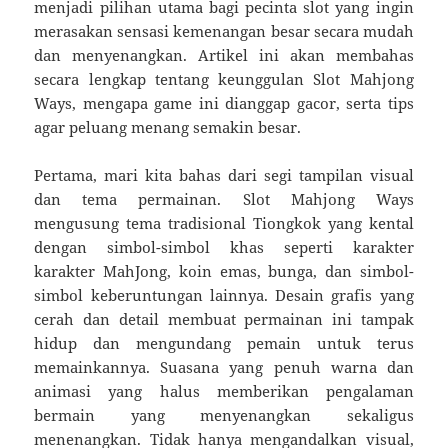
menjadi pilihan utama bagi pecinta slot yang ingin
merasakan sensasi kemenangan besar secara mudah
dan menyenangkan. Artikel ini akan membahas
secara lengkap tentang keunggulan Slot Mahjong
Ways, mengapa game ini dianggap gacor, serta tips
agar peluang menang semakin besar.
Pertama, mari kita bahas dari segi tampilan visual
dan tema permainan. Slot Mahjong Ways
mengusung tema tradisional Tiongkok yang kental
dengan simbol-simbol khas seperti karakter
karakter MahJong, koin emas, bunga, dan simbol-
simbol keberuntungan lainnya. Desain grafis yang
cerah dan detail membuat permainan ini tampak
hidup dan mengundang pemain untuk terus
memainkannya. Suasana yang penuh warna dan
animasi yang halus memberikan pengalaman
bermain yang menyenangkan sekaligus
menenangkan. Tidak hanya mengandalkan visual,