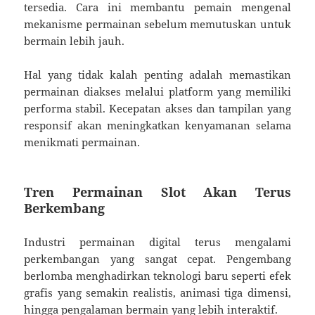
tersedia. Cara ini membantu pemain mengenal
mekanisme permainan sebelum memutuskan untuk
bermain lebih jauh.
Hal yang tidak kalah penting adalah memastikan
permainan diakses melalui platform yang memiliki
performa stabil. Kecepatan akses dan tampilan yang
responsif akan meningkatkan kenyamanan selama
menikmati permainan.
Tren Permainan Slot Akan Terus
Berkembang
Industri permainan digital terus mengalami
perkembangan yang sangat cepat. Pengembang
berlomba menghadirkan teknologi baru seperti efek
grafis yang semakin realistis, animasi tiga dimensi,
hingga pengalaman bermain yang lebih interaktif.