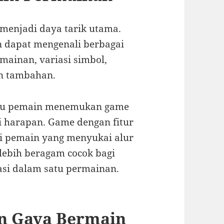
 menjadi daya tarik utama.
 dapat mengenali berbagai
rmainan, variasi simbol,
an tambahan.
tu pemain menemukan game
 harapan. Game dengan fitur
gi pemain yang menyukai alur
 lebih beragam cocok bagi
si dalam satu permainan.
n Gaya Bermain