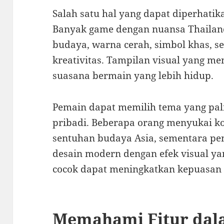
Salah satu hal yang dapat diperhati
Banyak game dengan nuansa Thaila
budaya, warna cerah, simbol khas, s
kreativitas. Tampilan visual yang 
suasana bermain yang lebih hidup.
Pemain dapat memilih tema yang pali
pribadi. Beberapa orang menyukai ko
sentuhan budaya Asia, sementara pem
desain modern dengan efek visual ya
cocok dapat meningkatkan kepuasan
Memahami Fitur dal