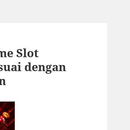
me Slot
suai dengan
n