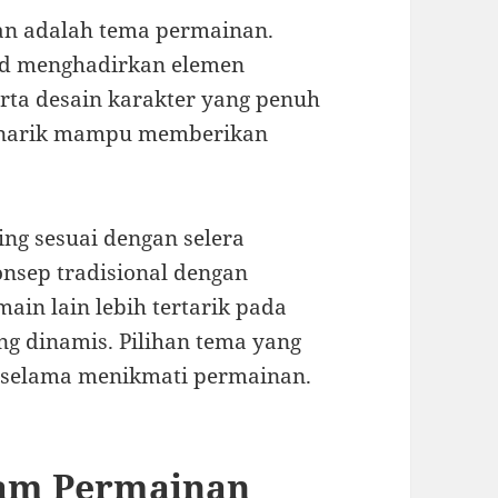
kan adalah tema permainan.
nd menghadirkan elemen
erta desain karakter yang penuh
menarik mampu memberikan
ng sesuai dengan selera
nsep tradisional dengan
ain lain lebih tertarik pada
ng dinamis. Pilihan tema yang
 selama menikmati permainan.
am Permainan