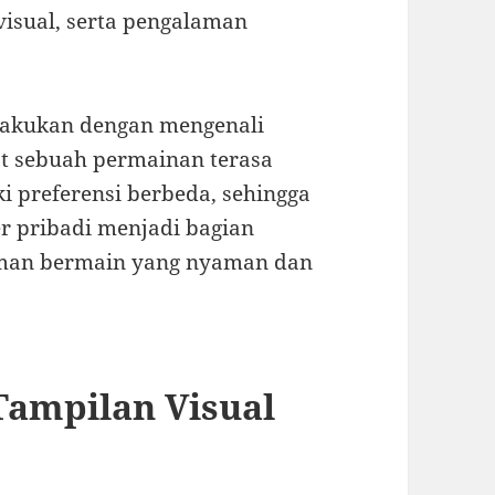
visual, serta pengalaman
ilakukan dengan mengenali
 sebuah permainan terasa
i preferensi berbeda, sehingga
r pribadi menjadi bagian
aman bermain yang nyaman dan
ampilan Visual