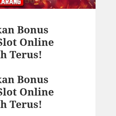
kan Bonus
Slot Online
h Terus!
kan Bonus
Slot Online
h Terus!