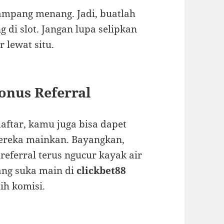
ampang menang. Jadi, buatlah
 di slot. Jangan lupa selipkan
r lewat situ.
onus Referral
aftar, kamu juga bisa dapet
mereka mainkan. Bayangkan,
eferral terus ngucur kayak air
yang suka main di
clickbet88
ih komisi.