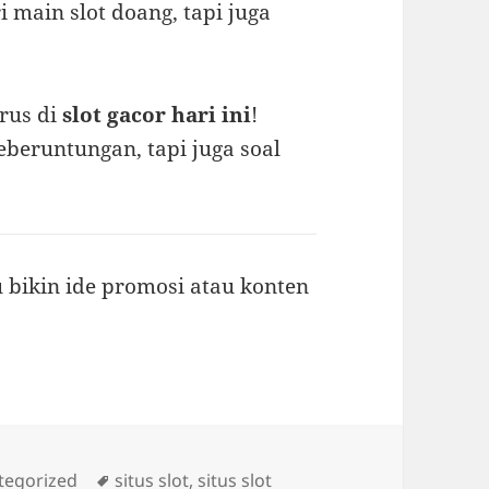
 main slot doang, tapi juga
rus di
slot gacor hari ini
!
eberuntungan, tapi juga soal
 bikin ide promosi atau konten
ori
Tag
tegorized
situs slot
,
situs slot