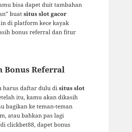
amu bisa dapet duit tambahan
an” buat
situs slot gacor
in di platform kece kayak
sih bonus referral dan fitur
n Bonus Referral
 harus daftar dulu di
situs slot
etelah itu, kamu akan dikasih
mu bagikan ke teman-teman
m, atau bahkan pas lagi
 di clickbet88, dapet bonus