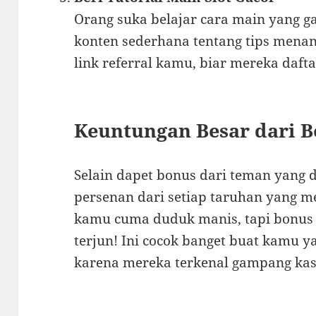
Orang suka belajar cara main yang g
konten sederhana tentang tips menang
link referral kamu, biar mereka dafta
Keuntungan Besar dari B
Selain dapet bonus dari teman yang d
persenan dari setiap taruhan yang 
kamu cuma duduk manis, tapi bonus r
terjun! Ini cocok banget buat kamu 
karena mereka terkenal gampang kas