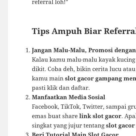
referral loh!”
Tips Ampuh Biar Referr
Jangan Malu-Malu, Promosi dengan
Kalau kamu malu-malu kayak kucing t
dikit. Coba deh, bikin cerita lucu a
kamu main
slot gacor gampang me
pasti klik dan daftar.
Manfaatkan Media Sosial
Facebook, TikTok, Twitter, sampai g
emas buat share
link slot gacor
. Apa
singkat yang jujur tentang
slot gacor
Beri Tutorial Main Slot Gacor