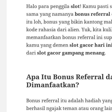
Halo para penggila
slot
! Kamu pasti 
sama yang namanya
bonus referral
itu loh, bonus yang bikin kantong ma
kode rahasia dari alien. Yuk, kita kul
memanfaatkan bonus referral ini su
kamu yang demen
slot gacor hari in
dari
slot gacor gampang menang
.
Apa Itu Bonus Referral 
Dimanfaatkan?
Bonus referral itu adalah hadiah ya
berhasil ngajak teman atau orang lai