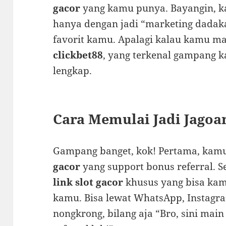
gacor
yang kamu punya. Bayangin, k
hanya dengan jadi “marketing dadak
favorit kamu. Apalagi kalau kamu ma
clickbet88
, yang terkenal gampang ka
lengkap.
Cara Memulai Jadi Jagoa
Gampang banget, kok! Pertama, kamu
gacor
yang support bonus referral. S
link slot gacor
khusus yang bisa ka
kamu. Bisa lewat WhatsApp, Instagra
nongkrong, bilang aja “Bro, sini main