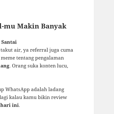
al-mu Makin Banyak
 Santai
akut air, ya referral juga cuma
tau meme tentang pengalaman
nang
. Orang suka konten lucu,
rup WhatsApp adalah ladang
lagi kalau kamu bikin review
 hari ini
.