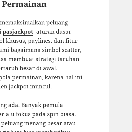
r Permainan
k memaksimalkan peluang
i
pasjackpot
aturan dasar
l khusus, paylines, dan fitur
mi bagaimana simbol scatter,
bisa membuat strategi taruhan
ertaruh besar di awal.
ola permainan, karena hal ini
n jackpot muncul.
 yang ada. Banyak pemula
rlalu fokus pada spin biasa.
n peluang menang besar atau