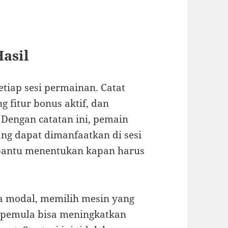
Hasil
tiap sesi permainan. Catat
g fitur bonus aktif, dan
Dengan catatan ini, pemain
yang dapat dimanfaatkan di sesi
mbantu menentukan kapan harus
.
 modal, memilih mesin yang
, pemula bisa meningkatkan