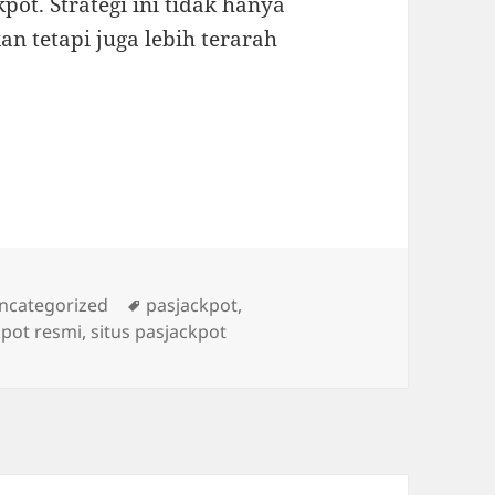
ot. Strategi ini tidak hanya
 tetapi juga lebih terarah
ategori
Tag
ncategorized
pasjackpot
,
kpot resmi
,
situs pasjackpot