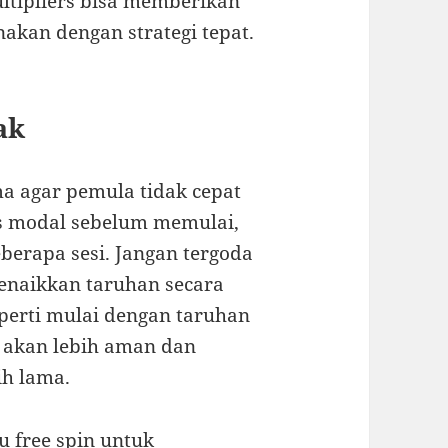
ultipliers bisa memberikan
nakan dengan strategi tepat.
ak
 agar pemula tidak cepat
s modal sebelum memulai,
erapa sesi. Jangan tergoda
enaikkan taruhan secara
seperti mulai dengan taruhan
, akan lebih aman dan
h lama.
u free spin untuk